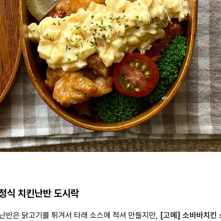
 가정식 치킨난반 도시락
난반은 닭고기를 튀겨서 타래 소스에 적셔 만들지만,
[고메] 소바바치킨