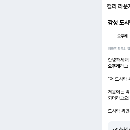
컬리 라운
감성 도시
오푸레
퍼플즈 활동의 
안녕하세요!
오푸레
라고 
"저 도시락 
처음에는 익
되더라고요!
도시락 싸
✔️ 추천