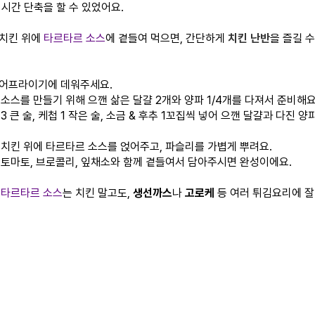
 시간 단축을 할 수 있었어요.
치킨 위에
타르타르 소스
에 곁들여 먹으면, 간단하게
치킨 난반
을 즐길 수
 에어프라이기에 데워주세요.
 소스를 만들기 위해 으깬 삶은 달걀 2개와 양파 1/4개를 다져서 준비해요
 3 큰 술, 케첩 1 작은 술, 소금 & 후추 1꼬집씩 넣어 으깬 달걀과 다진 양
진 치킨 위에 타르타르 소스를 얹어주고, 파슬리를 가볍게 뿌려요.
나 토마토, 브로콜리, 잎채소와 함께 곁들여서 담아주시면 완성이에요.
된
타르타르 소스
는 치킨 말고도,
생선까스
나
고로케
등 여러 튀김요리에 잘