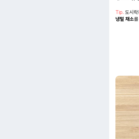
Tip.
도시락
냉털 채소
를