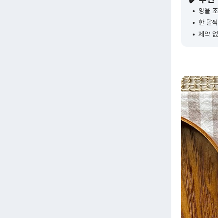
양을 조
한 달씩
제약 없