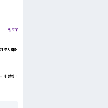
팔로우
 된
도시락러
는 게
힐링
이