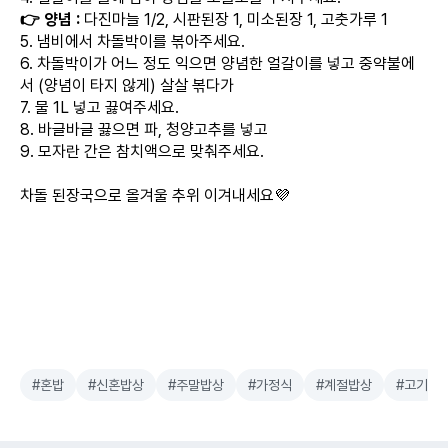
👉 양념 :
다진마늘 1/2, 시판된장 1, 미소된장 1, 고춧가루 1
5. 냄비에서 차돌박이를 볶아주세요.
6. 차돌박이가 어느 정도 익으면 양념한 얼갈이를 넣고 중약불에
서 (양념이 타지 않게) 살살 볶다가
7. 물 1L 넣고 끓여주세요.
8. 바글바글 끓으면 파, 청양고추를 넣고
9. 모자란 간은 참치액으로 맞춰주세요.
차돌 된장국으로 올겨울 추위 이겨내세요💜
#혼밥
#신혼밥상
#주말밥상
#가정식
#계절밥상
#고기