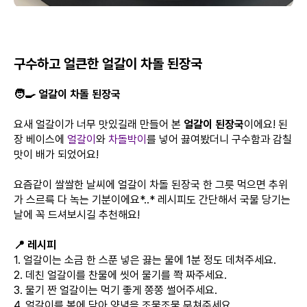
구수하고 얼큰한 얼갈이 차돌 된장국
🧑‍🍳 얼갈이 차돌 된장국
요새 얼갈이가 너무 맛있길래 만들어 본
얼갈이 된장국
이에요! 된
장 베이스에
얼갈이
와
차돌박이
를 넣어 끓여봤더니 구수함과 감칠
맛이 배가 되었어요!
요즘같이 쌀쌀한 날씨에 얼갈이 차돌 된장국 한 그릇 먹으면 추위
가 스르륵 다 녹는 기분이에요*..* 레시피도 간단해서 국물 당기는
날에 꼭 드셔보시길 추천해요!
📍 레시피
1. 얼갈이는 소금 한 스푼 넣은 끓는 물에 1분 정도 데쳐주세요.
2. 데친 얼갈이를 찬물에 씻어 물기를 쫙 짜주세요.
3. 물기 짠 얼갈이는 먹기 좋게 쫑쫑 썰어주세요.
4. 얼갈이를 볼에 담아 양념을 조물조물 무쳐주세요.