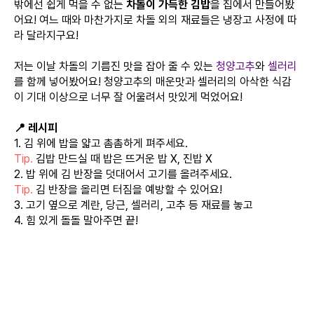
밖에선 쉽게 먹을 수 없는
차돌이 가득한 김밥
을 집에서 만들어봤
어요! 여느 때와 마찬가지로 차돌 외의 재료들은 냉장고 사정에 따
라 달라지구요!
저는 이날 차돌의 기름진 맛을 잡아 줄 수 있는
청양고추
와
셀러리
를 함께 넣어봤어요! 청양고추의 매운맛과 셀러리의 아삭한 식감
이 기대 이상으로 너무 잘 어울려서 맛있게 먹었어요!
📍 레시피
1. 김 위에 밥을 얇고 촘촘하게 펴주세요.
Tip.
김밥 만드실 때 밥은 뜨거운 밥 X, 진밥 X
2. 밥 위에 김 반장을 덧대어서 고기를 올려주세요.
Tip.
김 반장을 올리면 터짐을 예방할 수 있어요!
3. 고기 옆으로 계란, 당근, 셀러리, 고추 등 재료를 놓고
4. 힘 있게 돌돌 말아주면 끝!