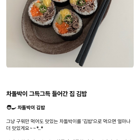
차돌박이 그득그득 들어간 집 김밥
🧑‍🍳 차돌박이 김밥
그냥 구워만 먹어도 맛있는 차돌박이를 '김밥'으로 먹으면 얼마나
더 맛있게요~~*..*