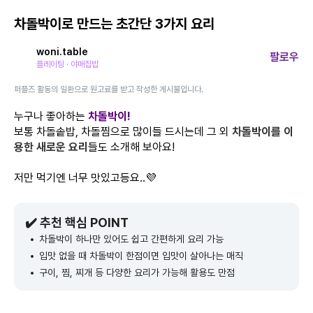
차돌박이로 만드는 초간단 3가지 요리
woni.table
팔로우
플레이팅 · 야매집밥
퍼플즈 활동의 일환으로 원고료를 받고 작성한 게시물입니다.
누구나 좋아하는
차돌박이!
보통 차돌솥밥, 차돌찜으로 많이들 드시는데 그 외
차돌박이를 이
용한 새로운 요리
들도 소개해 보아요!
저만 먹기엔 너무 맛있고등요..💜
✔️ 추천 핵심 POINT
차돌박이 하나만 있어도 쉽고 간편하게 요리 가능
입맛 없을 때 차돌박이 한점이면 입맛이 살아나는 매직
구이, 찜, 찌개 등 다양한 요리가 가능해 활용도 만점