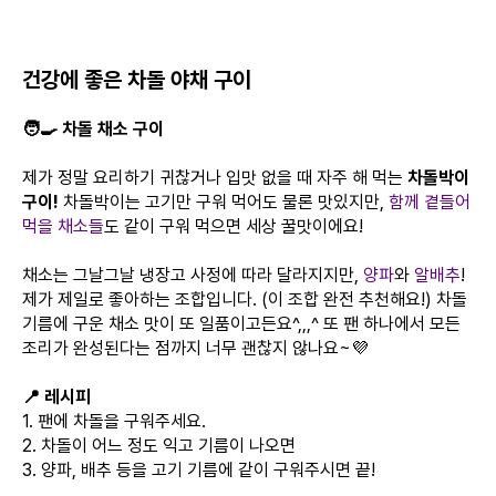
건강에 좋은 차돌 야채 구이
🧑‍🍳 차돌 채소 구이
제가 정말 요리하기 귀찮거나 입맛 없을 때 자주 해 먹는
차돌박이
구이!
차돌박이는 고기만 구워 먹어도 물론 맛있지만,
함께 곁들어
먹을 채소들
도 같이 구워 먹으면 세상 꿀맛이에요!
채소는 그날그날 냉장고 사정에 따라 달라지지만,
양파
와
알배추
!
제가 제일로 좋아하는 조합입니다. (이 조합 완전 추천해요!) 차돌
기름에 구운 채소 맛이 또 일품이고든요^,,,^ 또 팬 하나에서 모든
조리가 완성된다는 점까지 너무 괜찮지 않나요~💜
📍 레시피
1. 팬에 차돌을 구워주세요.
2. 차돌이 어느 정도 익고 기름이 나오면
3. 양파, 배추 등을 고기 기름에 같이 구워주시면 끝!