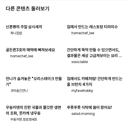
다른 콘텐츠 둘러보기
신혼쀼의 주말 삼시세끼
집에서 만드는 레스토랑 티라미수
찌니집밥
homechef_lee
골든퀸3호의 매력에 빠져보세요
간단하게 뚝딱 만들 수 있으면서도,
결과물은 세상 고급져보이는 요리 모
homechef_lee
음!
xoxo.table
언니가 숨겨놓은 "오리스테이크 만들
집에서도 카페처럼! 간단하게 만드는
기"
홈 브런치 4가지
과자숨긴언니
myfavehobby
우동카덴의 진한 국물과 쫄깃한 생면
푸릇푸릇 식탁에 봄이 왔어요!
의 조화, 붓카케 냉우동
salad.morning
우동카덴.정호영셰프