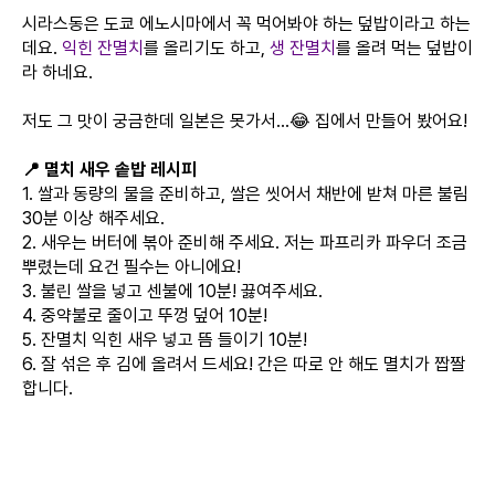
시라스동은 도쿄 에노시마에서 꼭 먹어봐야 하는 덮밥이라고 하는
데요.
익힌 잔멸치
를 올리기도 하고,
생 잔멸치
를 올려 먹는 덮밥이
라 하네요.
저도 그 맛이 궁금한데 일본은 못가서...😂 집에서 만들어 봤어요!
📍 멸치 새우 솥밥 레시피
1. 쌀과 동량의 물을 준비하고, 쌀은 씻어서 채반에 받쳐 마른 불림
30분 이상 해주세요.
2. 새우는 버터에 볶아 준비해 주세요. 저는 파프리카 파우더 조금
뿌렸는데 요건 필수는 아니에요!
3. 불린 쌀을 넣고 센불에 10분! 끓여주세요.
4. 중약불로 줄이고 뚜껑 덮어 10분!
5. 잔멸치 익힌 새우 넣고 뜸 들이기 10분!
6. 잘 섞은 후 김에 올려서 드세요! 간은 따로 안 해도 멸치가 짭짤
합니다.