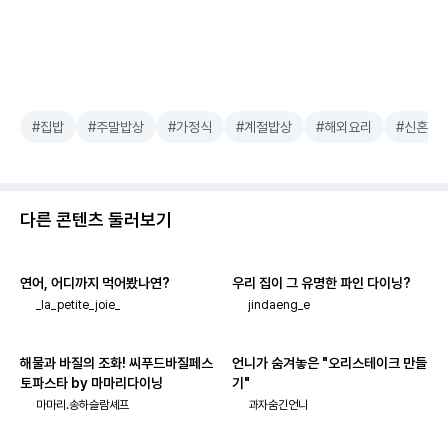
#집밥
#주말밥상
#가정식
#계절밥상
#해외요리
#신혼밥
다른 콘텐츠 둘러보기
연어, 어디까지 먹어봤나연?
우리 집이 그 유명한 파인 다이닝?
_la_petite_joie_
jindaeng_e
해물과 바질의 조화! 씨푸드바질페스
언니가 숨겨놓은 "오리스테이크 만들
토파스타 by 마마리다이닝
기"
마마리.송하슬람셰프
과자숨긴언니