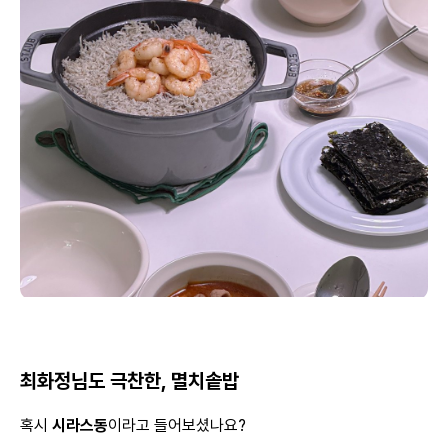
최화정님도 극찬한, 멸치솥밥
혹시
시라스동
이라고 들어보셨나요?