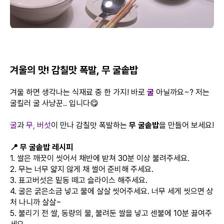
겨울의 맛! 감칠맛 폭발, 무 굴솥밥
겨울 하면 생각나는 식재료 중 한 가지! 바로
굴
아닐까요~? 저는
굴킬러 굴 사냥꾼.. 입니다😋
굴
과
무
,
버섯
이 만나 감칠맛 폭발하는
무 굴솥밥
을 만들어 보세요!
📍 무 굴솥밥 레시피
1. 쌀은 깨끗이 씻어서 채반에 받쳐 30분 이상 불려주세요.
2. 무는 너무 얇지 않게 채 썰어 준비해 주세요.
3. 표고버섯은 밑동 떼고 슬라이스 해주세요.
4. 굴은 굵은소금 넣고 물에 살살 씻어주세요. 너무 세게 씻으면 상
처 나니까 살살~
5. 불리기 전 쌀, 동량의 물, 불려둔 쌀을 넣고 센불에 10분 끓여주