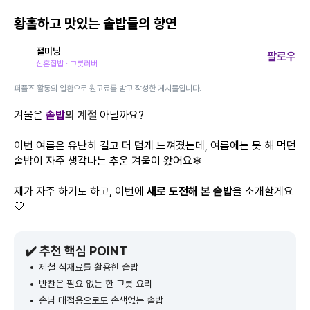
황홀하고 맛있는 솥밥들의 향연
절미닝
팔로우
신혼집밥 · 그릇러버
퍼플즈 활동의 일환으로 원고료를 받고 작성한 게시물입니다.
겨울은
솥밥
의 계절
아닐까요?
이번 여름은 유난히 길고 더 덥게 느껴졌는데, 여름에는 못 해 먹던
솥밥이 자주 생각나는 추운 겨울이 왔어요❄
제가 자주 하기도 하고, 이번에
새로 도전해 본 솥밥
을 소개할게요
🤍
✔️ 추천 핵심 POINT
제철 식재료를 활용한 솥밥
반찬은 필요 없는 한 그릇 요리
손님 대접용으로도 손색없는 솥밥