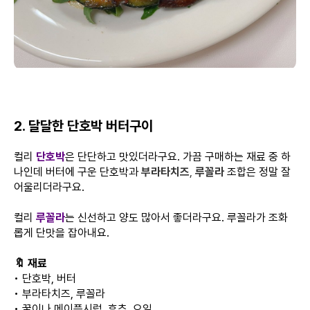
2. 달달한 단호박 버터구이
컬리
단호박
은 단단하고 맛있더라구요. 가끔 구매하는 재료 중 하
나인데 버터에 구운 단호박과
부라타치즈
,
루꼴라
조합은 정말 잘
어울리더라구요.
컬리
루꼴라
는 신선하고 양도 많아서 좋더라구요. 루꼴라가 조화
롭게 단맛을 잡아내요.
🔖 재료
• 단호박, 버터
• 부라타치즈, 루꼴라
• 꿀이나 메이플시럽, 후추, 오일