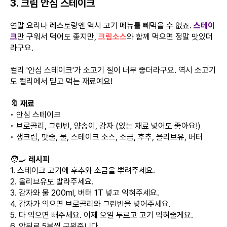
3. 크림 안심 스테이크
연말 요리나 레스토랑엔 역시 고기 메뉴를 빼먹을 수 없죠.
스테이
크
만 구워서 먹어도 좋지만,
크림소스
와 함께 먹으면 정말 맛있더
라구요.
컬리 '안심 스테이크'가 소고기 질이 너무 좋더라구요. 역시 소고기
도 컬리에서 믿고 먹는 재료예요!
🔖 재료
• 안심 스테이크
• 브로콜리, 그린빈, 양송이, 감자 (있는 재료 넣어도 좋아요!)
• 생크림, 맛술, 물, 스테이크 소스, 소금, 후추, 올리브유, 버터
🧑‍🍳
레시피
1. 스테이크 고기에 후추와 소금을 뿌려주세요.
2. 올리브유도 발라주세요.
3. 감자와 물 200ml, 버터 1T 넣고 익혀주세요.
4. 감자가 익으면 브로콜리와 그린빈을 넣어주세요.
5. 다 익으면 빼주세요. 이제 오일 두르고 고기 익혀줄게요.
6. 앞뒤로 5분씩 구워줍니다.