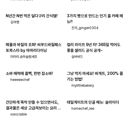
N년간 N번 먹은 달다구리 간식템!
3가지 빵으로 만드는 인기 홈 카페 메
뉴!!
김여행
진저_ginger0304
해물과 바질의 조화! 씨푸드바질페스
컬리 라이프 9년 차! 365일 먹어도
토파스타 by 마마리다이닝
좋을 샐러드 공식 공개~
마마리.송하슬람셰프
실버버드
소바 매력에 흠뻑, 한번 잡소바!
그냥 먹지 마세요! 바게트, 200% 즐
기는 방법!
heeeeechef
mylittlebakery
간단하게 뚝딱 만들 수 있으면서도,
테일게이트의 단골 메뉴: 슬라이더
결과물은 세상 고급져보이는 요리 모
homechef_lee
음!
xoxo.table