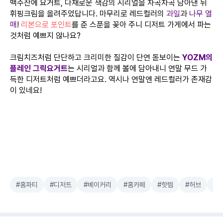
맥주잔에 요거트, 다채로운 색감의 시리얼을 차곡차곡 담아낸 뒤
휘핑크림을 올려주었답니다. 마무리로 레드컬러의
과일
과
나무 열
매
!
리본으로 포인트
를 준 스푼을 꽂아 주니 디저트 가게에서 파는
것처럼 예쁘지 않나요?
크림치즈처럼 단단하고 크리미한 질감이 단연 돋보이는
YOZM의
플레인 그릭요거트
는 시리얼과 함께 볼에 담아내니 연말 무드 가
득한 디저트처럼 예쁘더라고요. 역시나 연말엔 레드컬러가 존재감
이 있네요!
#홈파티
#디저트
#베이커리
#홈카페
#핫템
#허브
#