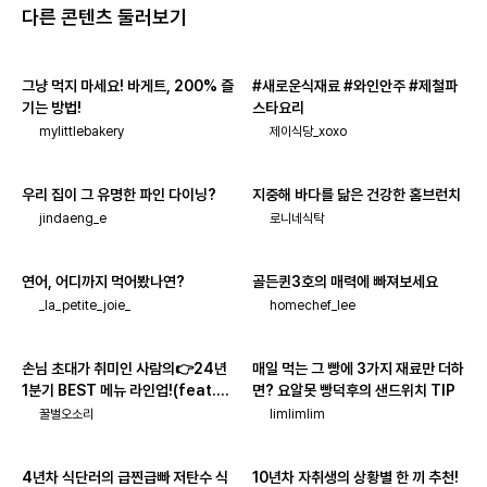
다른 콘텐츠 둘러보기
그냥 먹지 마세요! 바게트, 200% 즐
#새로운식재료 #와인안주 #제철파
기는 방법!
스타요리
mylittlebakery
제이식당_xoxo
우리 집이 그 유명한 파인 다이닝?
지중해 바다를 닮은 건강한 홈브런치
jindaeng_e
로니네식탁
연어, 어디까지 먹어봤나연?
골든퀸3호의 매력에 빠져보세요
_la_petite_joie_
homechef_lee
손님 초대가 취미인 사람의👉24년
매일 먹는 그 빵에 3가지 재료만 더하
1분기 BEST 메뉴 라인업!(feat.주
면? 요알못 빵덕후의 샌드위치 TIP
류_페어링)
꿀벌오소리
limlimlim
4년차 식단러의 급찐급빠 저탄수 식
10년차 자취생의 상황별 한 끼 추천!