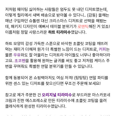
저처럼 웨이팅 싫어하는 사람들은 엄두도 못 내던 디저트였는데,
이렇게 컬리에서 새벽 배송으로 받아볼 수 있다니.. (감동) 올해는
매년 구입하던 슈톨렌 대신 크리스마스 디저트로 선택을 해봤는
데, 패키지 디자인이 예뻐서 테이블 분위기가
로맨틱
해진 거 있죠!
이름처럼 정말 사랑스러운
하트 티라미수
였답니다.
하트 모양의 감성 가득한 스푼으로 바삭한 초콜릿 코팅을 깨뜨려
먹는 재미가 더해져 뭔가 더 특별한 느낌이 드는 디저트로,
커피
는
물론
우유
와도 잘 어울리는 디저트라 아이들도 너무나 좋아하더라
고요.
초코펜
을 활용해 원하는 글귀를 써도 좋고 저처럼 케이스 주
변을 꾸며줘도 특별한 연말 분위기를 만들 수 있답니다.
함께 동봉되어 온 쇼핑백마저도 여심 저격! (탕탕탕) 연말 파티를
위한 센스 있는 디저트를 찾으신다면 무조건 주문해 보세요!
참고로 제가 주문한 건
오리지널 티라미수
로 부드러운 마스카포네
크림과 진한 에스프레소로 만든 티라미수에 초콜릿 코팅을 올려
클래식하게 완성한 티라미수였답니다.