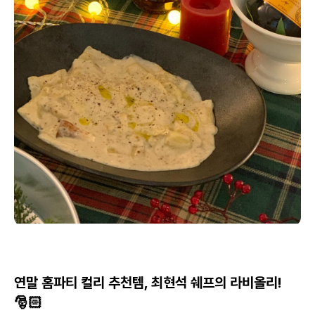
연말 홈파티 컬리 추천템, 최현석 쉐프의 라비올리!
🎅🏻