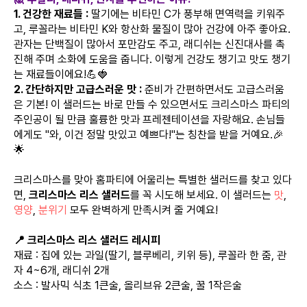
1. 건강한 재료들 :
딸기에는 비타민 C가 풍부해 면역력을 키워주
고, 루꼴라는 비타민 K와 항산화 물질이 많아 건강에 아주 좋아요.
관자는 단백질이 많아서 포만감도 주고, 래디쉬는 신진대사를 촉
진해 주며 소화에 도움을 줍니다. 이렇게 건강도 챙기고 맛도 챙기
는 재료들이에요!💪🍓
2. 간단하지만 고급스러운 맛 :
준비가 간편하면서도 고급스러움
은 기본! 이 샐러드는 바로 만들 수 있으면서도 크리스마스 파티의
주인공이 될 만큼 훌륭한 맛과 프레젠테이션을 자랑해요. 손님들
에게도 "와, 이건 정말 맛있고 예쁘다!"는 칭찬을 받을 거예요.🎉
🌟
크리스마스를 맞아 홈파티에 어울리는 특별한 샐러드를 찾고 있다
면,
크리스마스 리스 샐러드
를 꼭 시도해 보세요. 이 샐러드는
맛
,
영양
,
분위기
모두 완벽하게 만족시켜 줄 거예요!
📍 크리스마스 리스 샐러드 레시피
재료 : 집에 있는 과일(딸기, 블루베리, 키위 등), 루꼴라 한 줌, 관
자 4~6개, 래디쉬 2개
소스 : 발사믹 식초 1큰술, 올리브유 2큰술, 꿀 1작은술