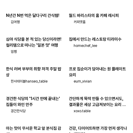
N년간 N번 먹은 달다구리 간식템!
월드 바리스타의 홈 카페 레시피
김여행
커피앳홈
심야 식당을 본 적 있는 당신이라면!
집에서 만드는 레스토랑 티라미수
컬리템으로 떠나는 '일본 맛' 여행
homechef_lee
임펭
한식 러버 부부의 취향 저격 주말 밥
프로 집순이가 담아내는 원 플레이트
상
요리
한서테이블hanseo_table
eum_vivian
경건한 식당의 '1시간 만에 끝내는'
간단하게 뚝딱 만들 수 있으면서도,
집들이 와인 안주
결과물은 세상 고급져보이는 요리 모
음!
경건한식당
xoxo.table
아는 맛이 무서운 학교 앞 분식집 감
건강, 다이어트하면 가장 먼저 생각나