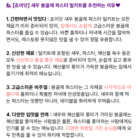
🙋 [쵸이닷] 새우 봉골레 파스타 밀키트를 추천하는 이유❤️
1. 간편하면서 맛있다 :
쵸이닷 새우 봉골레 파스타 밀키트는 모든
재료가 미리 준비되어 있어,
집에서도 손쉽게
고급스러운 봉골레
파스타를 즐길 수 있습니다. 바쁜 홈파티나 저녁에 시간을 절약하
면서도, 레스토랑 못지않은 맛을 낼 수 있어 정말 유용합니다.
2. 신선한 재료 :
밀키트에 포함된 새우, 파스타, 해산물 육수 등은
모두
신선하고 품질 좋은 재료
로 준비되어 있어, 손쉽게 깊고 풍부
한 맛을 낼 수 있습니다. 해산물의 풍미가 가득한 봉골레는 집에서
즐기기에 최적의 메뉴입니다.
3. 고급스러운 비주얼 :
봉골레 파스타는 그 자체로
시각적으로 아
름다워
홈파티나 특별한 저녁에 안성맞춤입니다. 새우와 함께 먹
는 파스타는 맛뿐만 아니라, 테이블을 화려하게 꾸며줍니다.
4. 다양한 입맛을 만족 :
새우와 해산물의 풍미가 가미된 봉골레는
해산물을 좋아하는 사람들은 물론, 파스타를 좋아하는 사람에게도
인기를 끌 수 있는 메뉴입니다.
다양한 취향을 가진 손님들
에게 모
두 만족을 줄 수 있어 파티에 적합합니다.