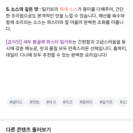
5. 소스의 깊은 맛 :
밀키트의
특제 소스
가 풍미를 더해주어, 간단
한 조리법으로도 본격적인 맛을 느낄 수 있습니다. 해산물 육수와
함께 조리되는 소스는 파스타와 잘 어울려 완벽한 조화를 이룹니
다.
[쵸이닷] 새우 봉골레 파스타 밀키트
는 간편함과 고급스러움을 동
시에 갖춘 메뉴로, 맛과 품질 모두 만족스러운 선택입니다. 홈파티,
데일리 디너에 모두 추천할 수 있는 완벽한 요리입니다!
#샐러드
#핫템
#미식
#치즈
#홈파티
#밀키트
#오프
다른 콘텐츠 둘러보기