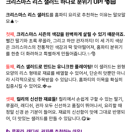
크리스마스 리스 샐러드 하나로 분위기 UP! 🎅🏻
크리스마스 리스 샐러드
를 홈파티 요리로 추천하는 이유는 말모말
모🎄✨
첫째,
크리스마스 시즌의 색감을 완벽하게 살릴 수 있기 때문이죠.
빨간 딸기와 초록 루꼴라, 그리고 하얀 관자까지! 이 세 가지 색상
은 크리스마스의 전통적인 색감과 딱 맞아떨어져, 홈파티 분위기
를 한층 더 화려하고 특별하게 만들어줍니다.✨🎅
둘째,
리스 샐러드로 만드는 유니크한 플레이팅!
이 샐러드는 원형
모양의 리스 형태로 재료를 배열할 수 있어서, 단순히 맛뿐만 아니
라 시각적으로도 주목받을 수 있답니다. 홈파티의 이목을 확실히
집중시킬 수 있어요.🍓🥗
셋째,
컬리의 신선한 재료들!
컬리에서 손쉽게 구할 수 있는 딸기,
루꼴라, 래디쉬, 관자 모두 신선하고 품질이 뛰어나서, 요리할 때
정말 신경 쓴 기분이 들어요. 재료의 신선함이 맛에 그대로 반영되
어, 더 맛있는 샐러드를 만들 수 있답니다.😋💫
🙋 루꼴라, 래디쉬, 관자를 추천하는 이유!