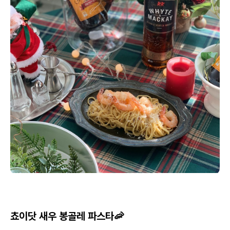
쵸이닷 새우 봉골레 파스타🦐