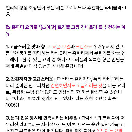
컬리의 항상 최상단에 있는 제품으로 너무나 추천하는
라비올리
~!
🍝
🙋 홈파티 요리로 '[쵸이닷] 트러플 크림 라비올리'를 추천하는 이
유
1. 고급스러운 맛과 향 :
트러플 오일
과
크림소스
가 어우러져 깊고
풍부한 풍미를 자랑하는 라비올리는 홈파티에서 분위기를 한층 업
그레이드할 수 있는 요리 중 하나~! 트러플의 독특한 향은 손님들
에게 특별한 미식 경험을 선사해 준답니다!
2. 간편하지만 고급스러움 :
파스타는 흔하지만, 특히 라비올리는
미리 준비된 만두피처럼
간편하면서도 고급스러운 맛
을 내는 요리
로, 복잡한 손님 접대 없이도 인상적인 한 끼를 완성할 수 있습니
다. "어떻게 이렇게 맛있게 만들었지?"라는 칭찬을 받을 확률
100%!
3. 눈과 입을 동시에 만족시키는 비주얼 :
크림소스와 트러플이 어
우러진 라비올리는 시각적으로도 예쁘고, 먹는 순간 입안 가득 고
소하고 부드러운 맛이 퍼집니다. 파티 테이블에서
돋보이는 요리