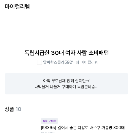
마이컬리템
독립시급한 30대 여자 사람 소비패턴
알싸한쇼콜라592
님의 마이컬리템
아직 부모님께 얹혀 살지만ㅠ’

나먹을거 나쓸거 구매하며 독립준비중...
상품
10
직접 구매한
[KS365] 길어서 좋은 다용도 배수구 거름망 300매