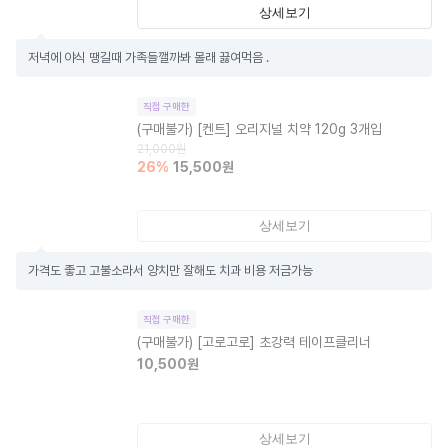
상세보기
저녁에 야식 땡길때 가족들깰까봐 몰래 끓여먹음 .
직접 구매한
(구매불가)
[켄트] 오리지널 치약 120g 3개입
21,000
원
26
%
15,500
원
상세보기
가격도 좋고 고불소라서 양치만 잘해도 치과 비용 저금가능
직접 구매한
(구매불가)
[고로고로] 초강력 테이프클리너
10,500
원
상세보기