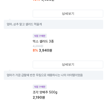
상세보기
엄마..상추 말고 샐러드 먹을게
직접 구매한
믹스 샐러드 3종
4,290
원
8
%
3,940
원
상세보기
엄마가 가끔 급할때 반찬 무침으로 애용하시는 나의 아이템이었음
직접 구매한
조각 양배추 500g
2,190
원