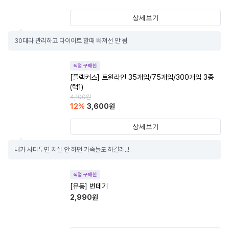
상세보기
30대라 관리하고 다이어트 할때 빠져선 안 됨
직접 구매한
[플랙커스] 트윈라인 35개입/75개입/300개입 3종
(택1)
4,100
원
12
%
3,600
원
상세보기
내가 사다두면 치실 안 하던 가족들도 하길래..!
직접 구매한
[유동] 번데기
2,990
원