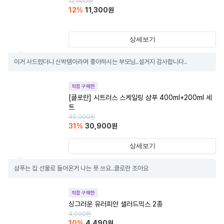
12,900
원
12
%
11,300
원
상세보기
이거 사드렸더니 신박템이라며 좋아하시는 부모님..설거지 감사합니다..
직접 구매한
[클로란] 시트러스 스케일링 샴푸 400ml+200ml 세
트
45,000
원
31
%
30,900
원
상세보기
샴푸는 집 선물로 들어온거 나는 못 쓰요..클로란 조아요
직접 구매한
싱그러운 유러피안 샐러드믹스 2종
4,990
원
10
%
4,490
원