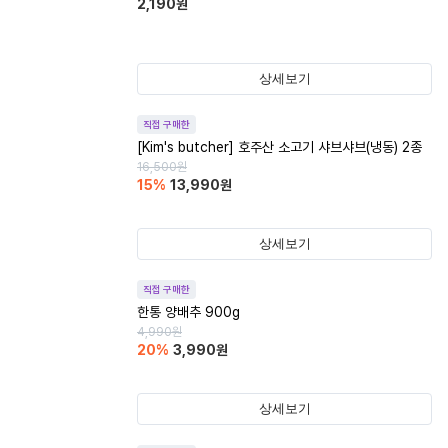
2,190
원
상세보기
직접 구매한
[Kim's butcher] 호주산 소고기 샤브샤브(냉동) 2종
16,500
원
15
%
13,990
원
상세보기
직접 구매한
한통 양배추 900g
4,990
원
20
%
3,990
원
상세보기