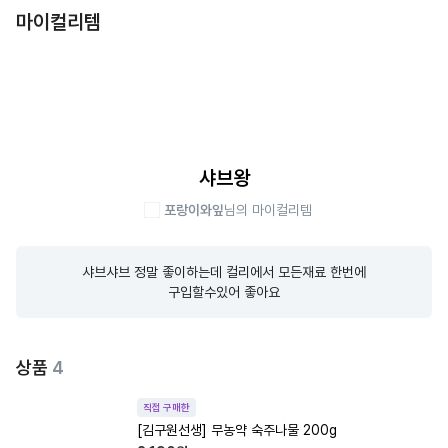
마이컬리템
샤브왕
포랑이와잎
님의 마이컬리템
샤브샤브 정말 좋이하는데 컬리에서 모든재료 한번에

구입할수있어 좋아요
상품
4
직접 구매한
[김구원선생] 무농약 숙주나물 200g