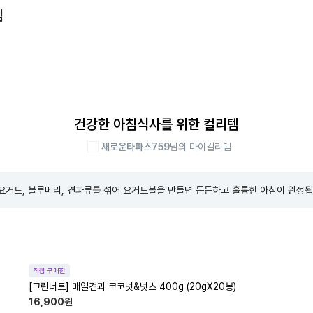
템
건강한 아침식사를 위한 컬리템
새로운타파스759
님의 마이컬리템
요거트, 블루베리, 견과류를 섞어 요거트볼을 만들면 든든하고 훌륭한 아침이 완성됩
직접 구매한
[그린너트] 매일견과 코코넛&넛츠 400g (20gX20봉)
16,900
원