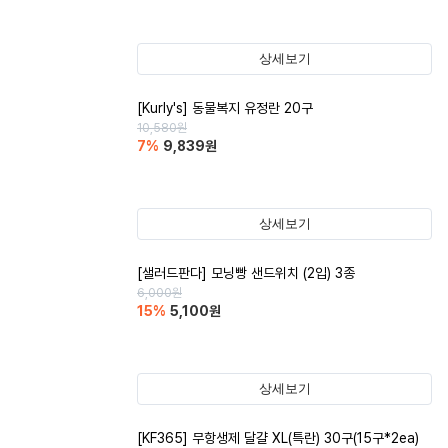
상세보기
[Kurly's] 동물복지 유정란 20구
10,580
원
7
%
9,839
원
상세보기
[샐러드판다] 모닝빵 샌드위치 (2입) 3종
6,000
원
15
%
5,100
원
상세보기
[KF365] 무항생제 달걀 XL(특란) 30구(15구*2ea)