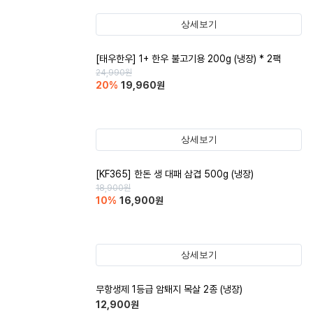
상세보기
[태우한우] 1+ 한우 불고기용 200g (냉장) * 2팩
24,990
원
20
%
19,960
원
상세보기
[KF365] 한돈 생 대패 삼겹 500g (냉장)
18,900
원
10
%
16,900
원
상세보기
무항생제 1등급 암퇘지 목살 2종 (냉장)
12,900
원