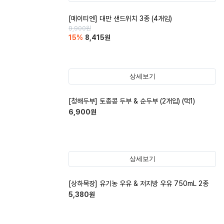
[메이티엔] 대만 샌드위치 3종 (4개입)
9,900
원
15
%
8,415
원
상세보기
[청해두부] 토종콩 두부 & 순두부 (2개입) (택1)
6,900
원
상세보기
[상하목장] 유기농 우유 & 저지방 우유 750mL 2종
5,380
원