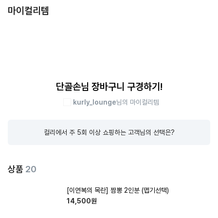
마이컬리템
단골손님 장바구니 구경하기!
kurly_lounge
님의 마이컬리템
컬리에서 주 5회 이상 쇼핑하는 고객님의 선택은?
상품
20
[이연복의 목란] 짬뽕 2인분 (맵기선택)
14,500
원