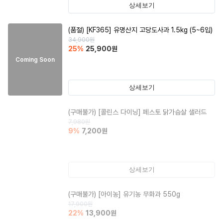
상세보기
(품절)
[KF365] 유명산지 고당도사과 1.5kg (5~6입)
34,900
원
25
%
25,900
원
Coming Soon
상세보기
(구매불가)
[콜린스 다이닝] 페스토 닭가슴살 샐러드
7,980
원
9
%
7,200
원
상세보기
(구매불가)
[아이농] 유기농 무화과 550g
17,900
원
22
%
13,900
원