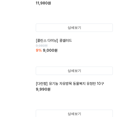
11,980
원
상세보기
[콜린스 다이닝] 콩샐러드
9,980
원
9
%
9,000
원
상세보기
[다란팜] 유기농 자유방목 동물복지 유정란 10구
9,990
원
상세보기