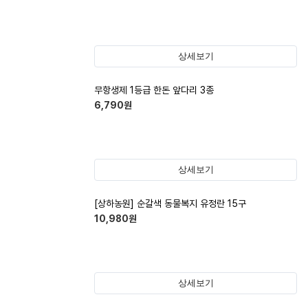
상세보기
무항생제 1등급 한돈 앞다리 3종
6,790
원
상세보기
[상하농원] 순갈색 동물복지 유정란 15구
10,980
원
상세보기