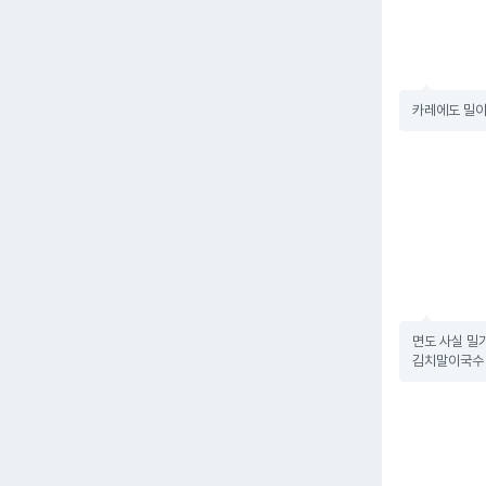
카레에도 밀이
면도 사실 밀
김치말이국수