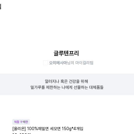
템
글루텐프리
오히메사마
님의 마이컬리템
알러지나 혹은 건강을 위해 

밀가루를 제한하는 나에게 선물하는 대체품들
직접 구매한
[올리온] 100%메밀면 세모면 150g*4개입