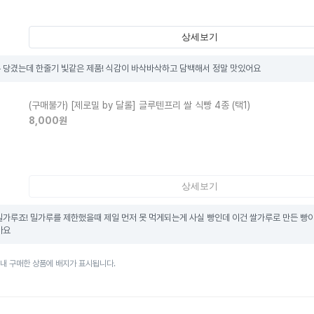
상세보기
 당겼는데 한줄기 빛같은 제품! 식감이 바삭바삭하고 담백해서 정말 맛있어요
(구매불가)
[제로밀 by 달롤] 글루텐프리 쌀 식빵 4종 (택1)
8,000
원
상세보기
밀가루죠! 밀가루를 제한했을때 제일 먼저 못 먹게되는게 사실 빵인데 이건 쌀가루로 만든 빵
아요
이내 구매한 상품에 배지가 표시됩니다.