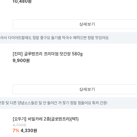
10,480
원
상세보기
%라서 다이어트할때도 정말 좋구요 들기름 막국수 해먹으면 정말 맛있어요
[진미] 글루텐프리 프리미엄 맛간장 580g
9,900
원
상세보기
간장 및 다른 양념소스들은 밀 안 들어간 거 찾기 정말 힘들어요 특히 간장!
[오뚜기] 비밀카레 2종(글로텐프리)(택1)
4,700
원
7
%
4,330
원