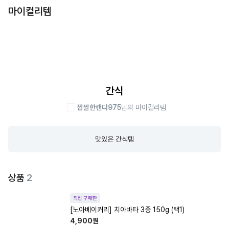
마이컬리템
간식
짭짤한캔디975
님의 마이컬리템
맛있은 간식템
상품
2
직접 구매한
[노아베이커리] 치아바타 3종 150g (택1)
4,900
원