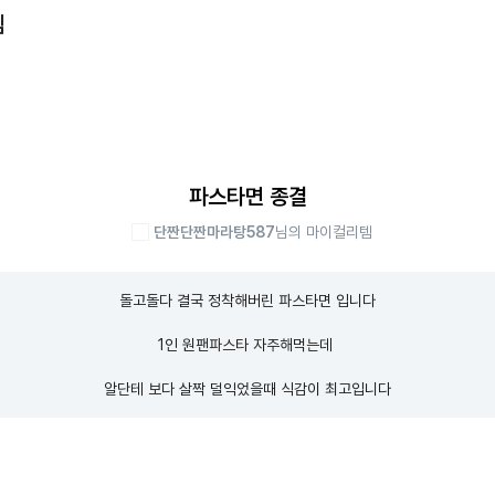
템
파스타면 종결
단짠단짠마라탕587
님의 마이컬리템
돌고돌다 결국 정착해버린 파스타면 입니다

1인 원팬파스타 자주해먹는데 

알단테 보다 살짝 덜익었을때 식감이 최고입니다