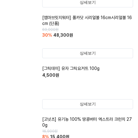
상세보기
[엠마브릿지워터] 폴카닷 시리얼볼 16cm시리얼볼 16
cm (단품)
69,000
원
30
%
48,300
원
상세보기
[그릭데이] 유자 그릭요거트 100g
4,500
원
상세보기
[고넛츠] 유기농 100% 땅콩버터 엑스트라 크런치 27
0g
16,900
원
8
%
15,400
원