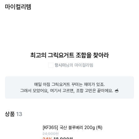
마이컬리템
최고의 그릭요거트 조합을 찾아라
항시미
님의 마이컬리템
매일 아침 그릭요거트 꾸미는 재미가 있죠.

그래서 모았어요, 여기서 고르면, 조합 고민은 끝이에요. 🥣
상품
13
[KF365] 국산 블루베리 200g (특)
24,900
원