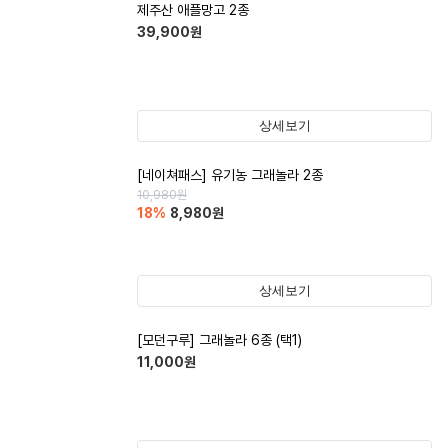
제주산 애플망고 2종
39,900
원
상세보기
[네이쳐패스] 유기농 그래놀라 2종
10,980
원
18
%
8,980
원
상세보기
[모던구루] 그래놀라 6종 (택1)
11,000
원