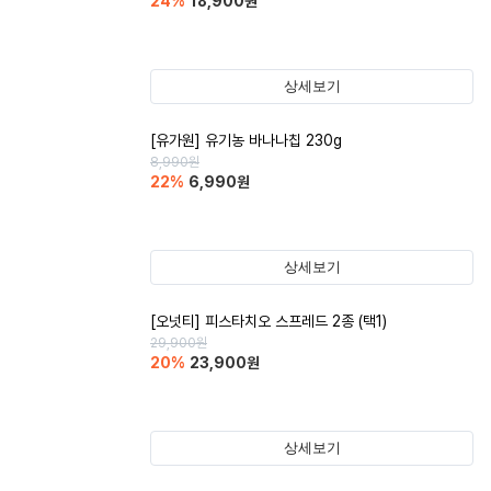
24
%
18,900
원
상세보기
[유가원] 유기농 바나나칩 230g
8,990
원
22
%
6,990
원
상세보기
[오넛티] 피스타치오 스프레드 2종 (택1)
29,900
원
20
%
23,900
원
상세보기