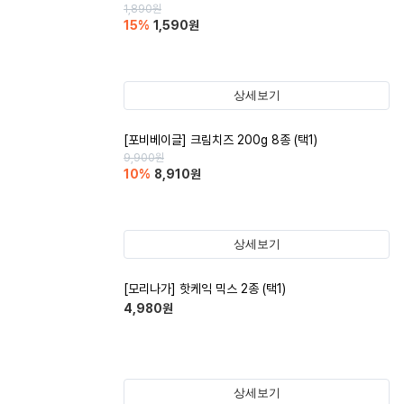
1,890
원
15
%
1,590
원
상세보기
[포비베이글] 크림치즈 200g 8종 (택1)
9,900
원
10
%
8,910
원
상세보기
[모리나가] 핫케익 믹스 2종 (택1)
4,980
원
상세보기