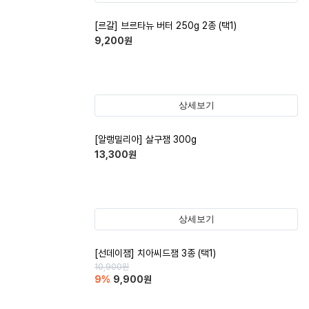
[르갈] 브르타뉴 버터 250g 2종 (택1)
9,200
원
상세보기
[알랭밀리아] 살구잼 300g
13,300
원
상세보기
[선데이잼] 치아씨드잼 3종 (택1)
10,900
원
9
%
9,900
원