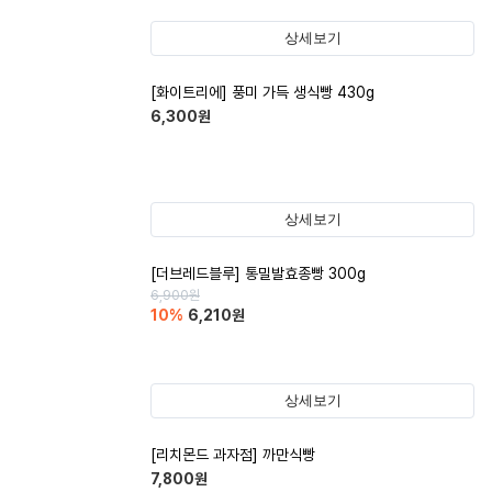
상세보기
[화이트리에] 풍미 가득 생식빵 430g
6,300
원
상세보기
[더브레드블루] 통밀발효종빵 300g
6,900
원
10
%
6,210
원
상세보기
[리치몬드 과자점] 까만식빵
7,800
원