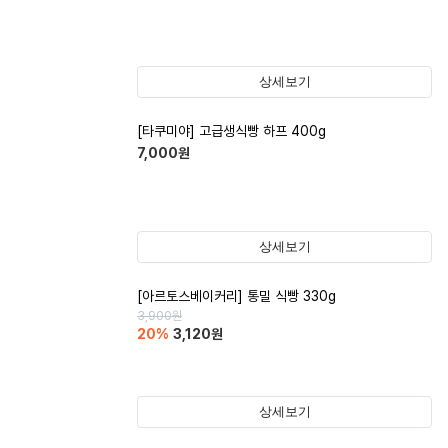
상세보기
[타쿠미야] 고급생식빵 하프 400g
7,000
원
상세보기
[아르토스베이커리] 통밀 식빵 330g
3,900
원
20
%
3,120
원
상세보기