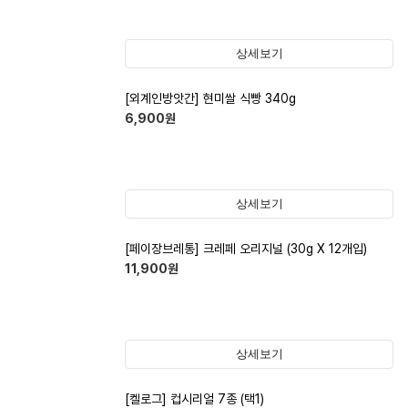
상세보기
[외계인방앗간] 현미쌀 식빵 340g
6,900
원
상세보기
[페이장브레통] 크레페 오리지널 (30g X 12개입)
11,900
원
상세보기
[켈로그] 컵시리얼 7종 (택1)