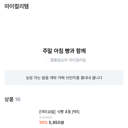
마이컬리템
주말 아침 빵과 함께
호호오
님의 마이컬리템
늦잠 자는 딸을 깨워 카페 브런치를 흉내내 봅니다
상품
16
[야미요밀] 식빵 4종 (택1)
6,500
원
10
%
5,850
원