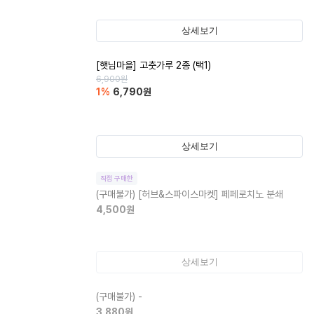
상세보기
[햇님마을] 고춧가루 2종 (택1)
6,900
원
1
%
6,790
원
상세보기
직접 구매한
(구매불가)
[허브&스파이스마켓] 페페로치노 분쇄
4,500
원
상세보기
(구매불가)
-
3,880
원