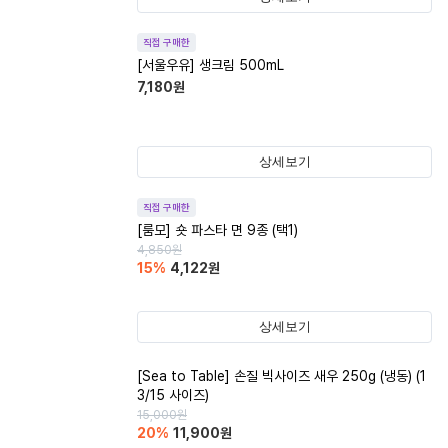
직접 구매한
[서울우유] 생크림 500mL
7,180
원
상세보기
직접 구매한
[룸모] 숏 파스타 면 9종 (택1)
4,850
원
15
%
4,122
원
상세보기
[Sea to Table] 손질 빅사이즈 새우 250g (냉동) (1
3/15 사이즈)
15,000
원
20
%
11,900
원