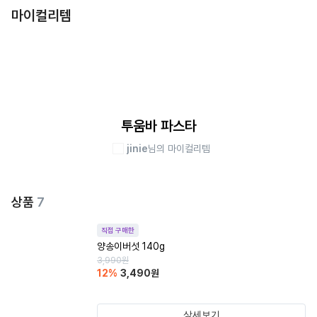
마이컬리템
투움바 파스타
jinie
님의 마이컬리템
상품
7
직접 구매한
양송이버섯 140g
3,990
원
12
%
3,490
원
상세보기