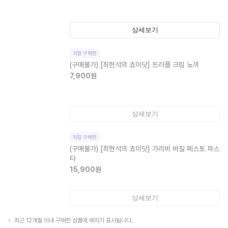
상세보기
직접 구매한
(구매불가)
[최현석의 쵸이닷] 트러플 크림 뇨끼
7,900
원
상세보기
직접 구매한
(구매불가)
[최현석의 쵸이닷] 가리비 바질 페스토 파스
타
15,900
원
상세보기
최근 12개월 이내 구매한 상품에 배지가 표시됩니다.