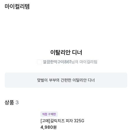
마이컬리템
이탈리안 디너
깔끔한떡구이861
님의 마이컬리템
맞벌이 부부의 간편한 이탈리안 디너
상품
3
직접 구매한
[고메]갈릭치즈 피자 325G
4,980
원