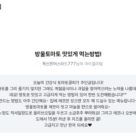
템
방울토마토 맛있게 먹는방법!
폭신한머스타드777
님의 마이컬리템
오늘의 건강식 토마토콩피가 주인공입니다!

마토를 그리 즐기지 않지만 그래도 계절음식이나 과일을 찾아먹으려는 노력을 나름
데요! 방토로 맛있고 고급지게 먹는 방법이 있어 한번 도전해봤습니다!^^

만드는 방법도 아주 간단해요~ 집에 에프만 있으면 모두 해 드실수 있는 메뉴랍니다~
방울토마토를 깨끗이 씻고 마늘을 편으로 썰어줘요~

느정도 적셔질정도로 올리브오일을 두르고 소금후추 뿌려줘요! 그리고 에프나 오븐에 1
도에서 15분! 꺼낸 후 치즈를 올리면 끝!

고급지고 맛난 한끼 되세요❤️