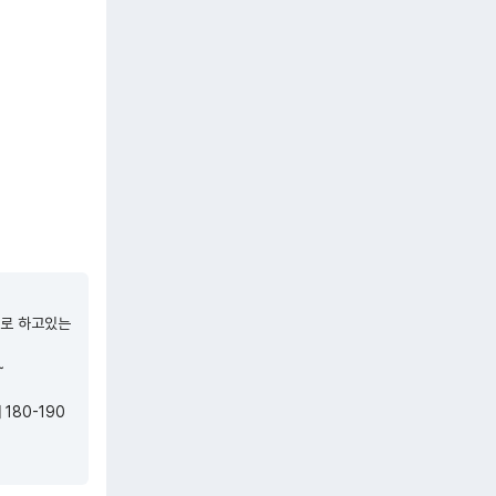
대로 하고있는


80-190