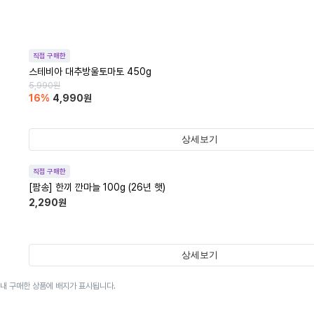
직접 구매한
스테비아 대추방울토마토 450g
5,990
원
16
%
4,990
원
상세보기
직접 구매한
[팜송] 한끼 깐마늘 100g (26년 햇)
2,290
원
상세보기
이내 구매한 상품에 배지가 표시됩니다.