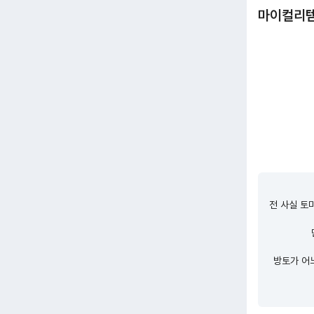
마이컬리
전 사실 토
방토가 어