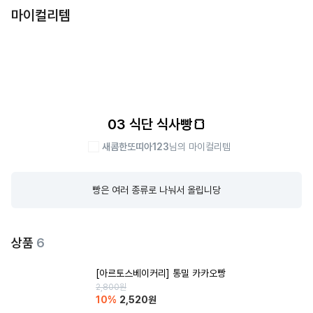
마이컬리템
03 식단 식사빵🍞
새콤한또띠아123
님의 마이컬리템
빵은 여러 종류로 나눠서 올립니당
상품
6
[아르토스베이커리] 통밀 카카오빵
2,800
원
10
%
2,520
원