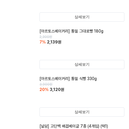
상세보기
[아르토스베이커리] 통밀 그대로빵 180g
2,300
원
7
%
2,139
원
상세보기
[아르토스베이커리] 통밀 식빵 330g
3,900
원
20
%
3,120
원
상세보기
[널담] 고단백 배꼽베이글 7종 (4개입) (택1)