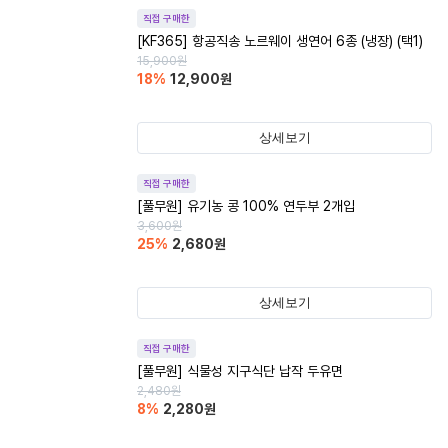
직접 구매한
[KF365] 항공직송 노르웨이 생연어 6종 (냉장) (택1)
15,900
원
18
%
12,900
원
상세보기
직접 구매한
[풀무원] 유기농 콩 100% 연두부 2개입
3,600
원
25
%
2,680
원
상세보기
직접 구매한
[풀무원] 식물성 지구식단 납작 두유면
2,480
원
8
%
2,280
원