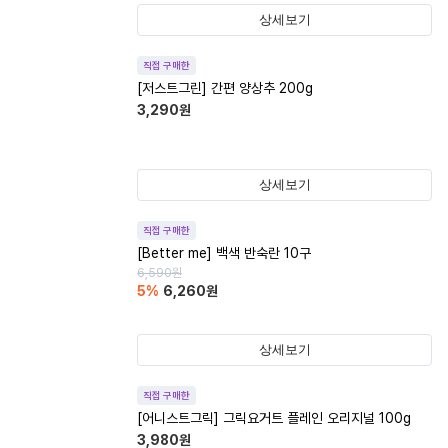
상세보기
직접 구매한
[저스트그린] 간편 양상추 200g
3,290
원
상세보기
직접 구매한
[Better me] 백색 반숙란 10구
6,590
원
5
%
6,260
원
상세보기
직접 구매한
[어니스트그릭] 그릭요거트 플레인 오리지널 100g
3,980
원