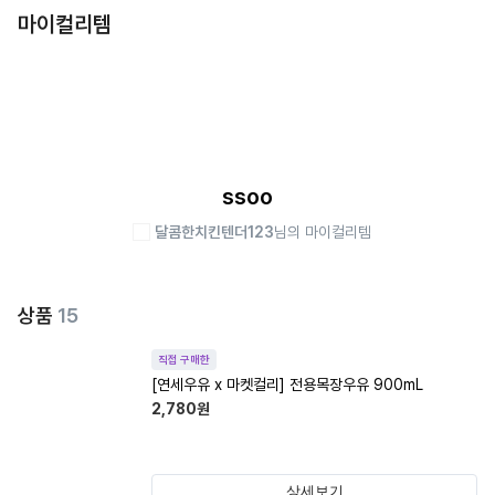
마이컬리템
ssoo
달콤한치킨텐더123
님의 마이컬리템
상품
15
직접 구매한
[연세우유 x 마켓컬리] 전용목장우유 900mL
2,780
원
상세보기