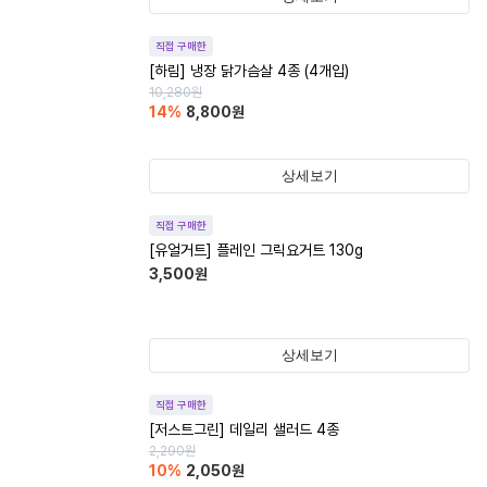
직접 구매한
[하림] 냉장 닭가슴살 4종 (4개입)
10,280
원
14
%
8,800
원
상세보기
직접 구매한
[유얼거트] 플레인 그릭요거트 130g
3,500
원
상세보기
직접 구매한
[저스트그린] 데일리 샐러드 4종
2,290
원
10
%
2,050
원