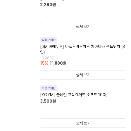
2,290
원
상세보기
직접 구매한
[베키아에누보] 바질토마토치즈 치아바타 샌드위치 (3
입)
13,980
원
15
%
11,880
원
상세보기
직접 구매한
[YOZM] 플레인 그릭요거트 소프트 100g
3,500
원
상세보기