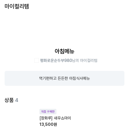
마이컬리템
아침메뉴
평화로운순두부980
님의 마이컬리템
먹기편하고 든든한 아침식사메뉴
상품
4
직접 구매한
[창화루] 새우쇼마이
13,500
원