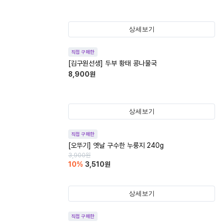
상세보기
직접 구매한
[김구원선생] 두부 황태 콩나물국
8,900
원
상세보기
직접 구매한
[오뚜기] 옛날 구수한 누룽지 240g
3,900
원
10
%
3,510
원
상세보기
직접 구매한