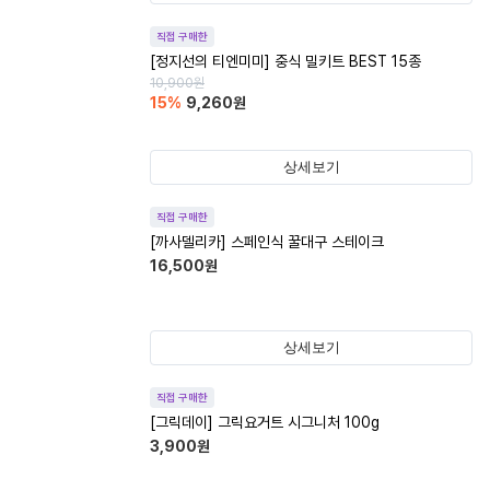
직접 구매한
[정지선의 티엔미미] 중식 밀키트 BEST 15종
10,900
원
15
%
9,260
원
상세보기
직접 구매한
[까사델리카] 스페인식 꿀대구 스테이크
16,500
원
상세보기
직접 구매한
[그릭데이] 그릭요거트 시그니처 100g
3,900
원