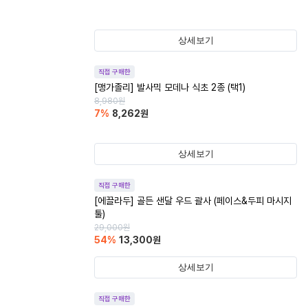
상세보기
직접 구매한
[맹가졸리] 발사믹 모데나 식초 2종 (택1)
8,980
원
7
%
8,262
원
상세보기
직접 구매한
[에끌라두] 골든 샌달 우드 괄사 (페이스&두피 마시지
툴)
29,000
원
54
%
13,300
원
상세보기
직접 구매한