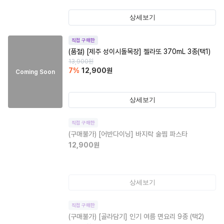
상세보기
직접 구매한
(품절)
[제주 성이시돌목장] 젤라또 370mL 3종(택1)
13,900
원
7
%
12,900
원
Coming Soon
상세보기
직접 구매한
(구매불가)
[어반다이닝] 바지락 술찜 파스타
12,900
원
상세보기
직접 구매한
(구매불가)
[골라담기] 인기 여름 면요리 9종 (택2)