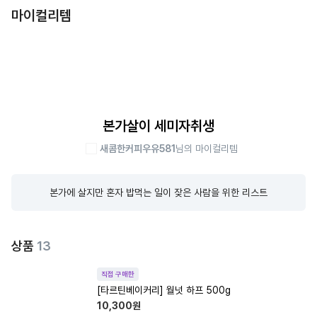
마이컬리템
본가살이 세미자취생
새콤한커피우유581
님의 마이컬리템
본가에 살지만 혼자 밥먹는 일이 잦은 사람을 위한 리스트
상품
13
직접 구매한
[타르틴베이커리] 월넛 하프 500g
10,300
원