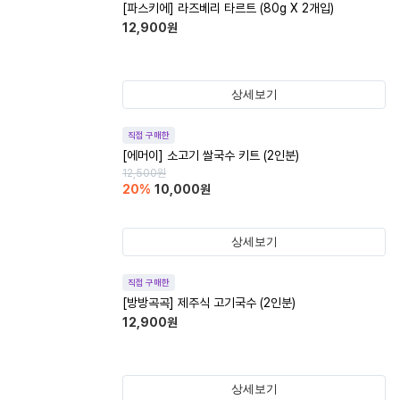
[파스키에] 라즈베리 타르트 (80g X 2개입)
12,900
원
상세보기
직접 구매한
[에머이] 소고기 쌀국수 키트 (2인분)
12,500
원
20
%
10,000
원
상세보기
직접 구매한
[방방곡곡] 제주식 고기국수 (2인분)
12,900
원
상세보기