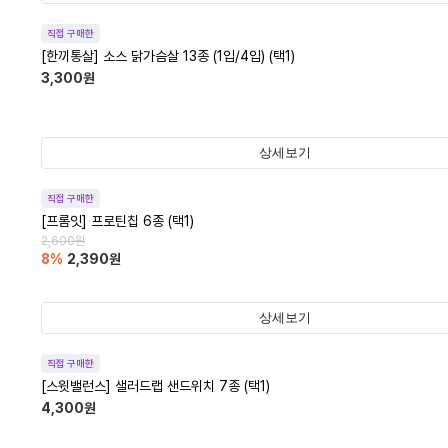
직접 구매한
[한끼통살] 소스 닭가슴살 13종 (1입/4입) (택1)
3,300
원
상세보기
직접 구매한
[프롬잇] 프로틴칩 6종 (택1)
2,600
원
8
%
2,390
원
상세보기
직접 구매한
[스윗밸런스] 샐러드랩 샌드위치 7종 (택1)
4,300
원