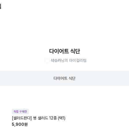
템
다이어트 식단
샥슈카
님의 마이컬리템
다이어트 식단
직접 구매한
[샐러드판다] 병 샐러드 12종 (택1)
5,900
원