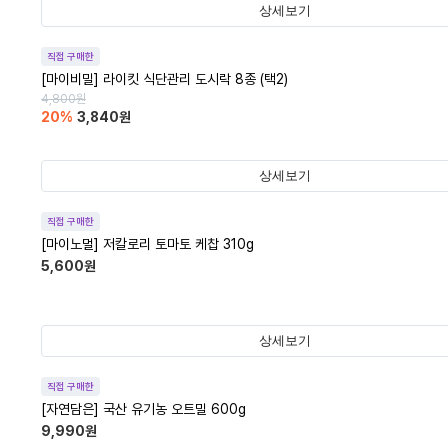
상세보기
직접 구매한
[마이비밀] 라이킷 식단관리 도시락 8종 (택2)
4,800
원
20
%
3,840
원
상세보기
직접 구매한
[마이노멀] 저칼로리 토마토 케찹 310g
5,600
원
상세보기
직접 구매한
[자연담은] 국산 유기농 오트밀 600g
9,990
원