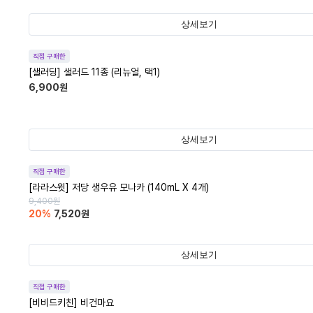
상세보기
직접 구매한
[샐러딩] 샐러드 11종 (리뉴얼, 택1)
6,900
원
상세보기
직접 구매한
[라라스윗] 저당 생우유 모나카 (140mL X 4개)
9,400
원
20
%
7,520
원
상세보기
직접 구매한
[비비드키친] 비건마요