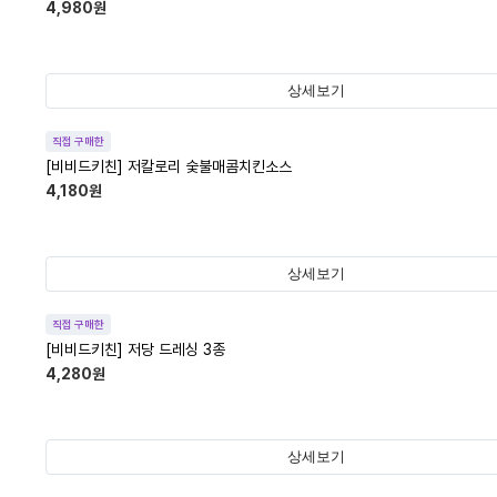
4,980
원
상세보기
직접 구매한
[비비드키친] 저칼로리 숯불매콤치킨소스
4,180
원
상세보기
직접 구매한
[비비드키친] 저당 드레싱 3종
4,280
원
상세보기