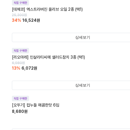
직접 구매한
[데체코] 엑스트라버진 올리브 오일 2종 (택1)
25,300
원
34
%
16,524
원
상세보기
직접 구매한
[리오마레] 인살라티씨메 샐러드참치 3종 (택1)
6,980
원
13
%
6,072
원
상세보기
직접 구매한
[오뚜기] 컵누들 매콤한맛 6입
8,680
원