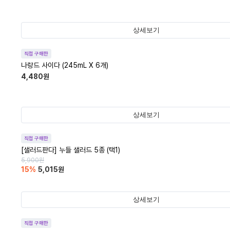
상세보기
직접 구매한
나랑드 사이다 (245mL X 6개)
4,480
원
상세보기
직접 구매한
[샐러드판다] 누들 샐러드 5종 (택1)
5,900
원
15
%
5,015
원
상세보기
직접 구매한