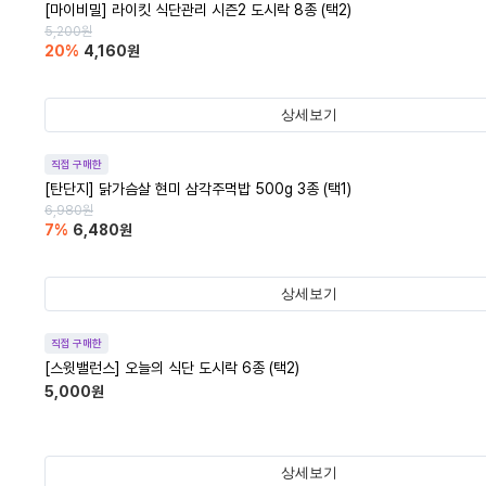
[마이비밀] 라이킷 식단관리 시즌2 도시락 8종 (택2)
5,200
원
20
%
4,160
원
상세보기
직접 구매한
[탄단지] 닭가슴살 현미 삼각주먹밥 500g 3종 (택1)
6,980
원
7
%
6,480
원
상세보기
직접 구매한
[스윗밸런스] 오늘의 식단 도시락 6종 (택2)
5,000
원
상세보기