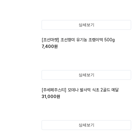
상세보기
[조선마켓] 조선향미 유기농 조랭이떡 500g
7,400
원
상세보기
[주세페주스티] 모데나 발사믹 식초 2골드 메달
31,000
원
상세보기