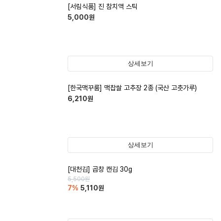
[서림식품] 진 참치액 스틱
5,000
원
상세보기
[한국맥꾸룸] 맥찹쌀 고추장 2종 (국산 고춧가루)
6,210
원
상세보기
[대천김] 곱창 캔김 30g
5,500
원
7
%
5,110
원