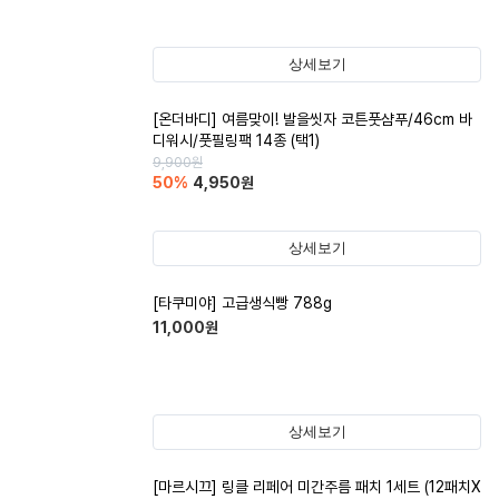
상세보기
[온더바디] 여름맞이! 발을씻자 코튼풋샴푸/46cm 바
디워시/풋필링팩 14종 (택1)
9,900
원
50
%
4,950
원
상세보기
[타쿠미야] 고급생식빵 788g
11,000
원
상세보기
[마르시끄] 링클 리페어 미간주름 패치 1세트 (12패치X