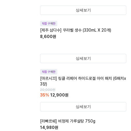
상세보기
직접 구매한
[제주 삼다수] 무라벨 생수 (330mL X 20개)
8,600
원
상세보기
직접 구매한
[마르시끄] 링클 리페어 하이드로겔 아이 패치 (6패치x
3장)
20,000
원
35
%
12,900
원
상세보기
[라빠르쉐] 비정제 가루설탕 750g
14,980
원