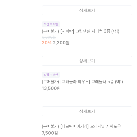
상세보기
직접 구매한
(구매불가)
[지퍼락] 그립앤실 지퍼백 6종 (택1)
3,300
원
30
%
2,300
원
상세보기
직접 구매한
(구매불가)
[그래놀라 하우스] 그래놀라 5종 (택1)
13,500
원
상세보기
(구매불가)
[타르틴베이커리] 오리지널 사워도우
7,500
원