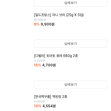
상세보기
[일드프랑스] 미니 브리 (25g X 5입)
10,980
원
9
%
9,900
원
상세보기
[디벨라] 토마토 퓨레 680g 2종
5,530
원
15
%
4,700
원
상세보기
[한국맥꾸룸] 맥된장 2종
5,060
원
10
%
4,554
원