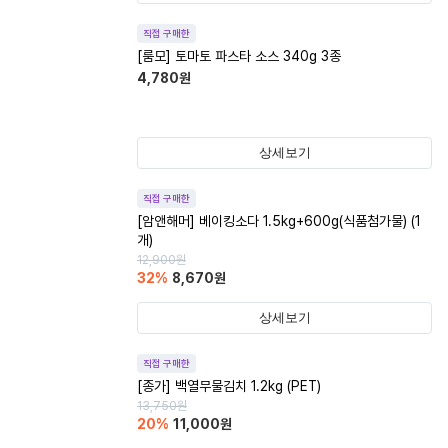
직접 구매한
[룸모] 토마토 파스타 소스 340g 3종
4,780
원
상세보기
직접 구매한
[암앤해머] 베이킹소다 1.5kg+600g(식품첨가물) (1
개)
12,900
원
32
%
8,670
원
상세보기
직접 구매한
[종가] 백열무물김치 1.2kg (PET)
13,750
원
20
%
11,000
원