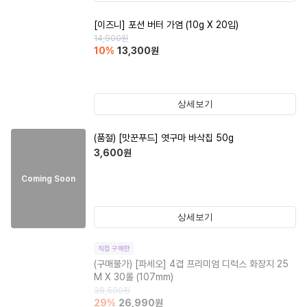
[이즈니] 포션 버터 가염 (10g X 20입)
14,900
원
10
%
13,300
원
상세보기
(품절)
[맛꾼푸드] 엿구마 바삭칩 50g
3,600
원
Coming Soon
상세보기
직접 구매한
(구매불가)
[파세오] 4겹 프리미엄 디럭스 화장지 25
M X 30롤 (107mm)
38,500
원
29
%
26,990
원