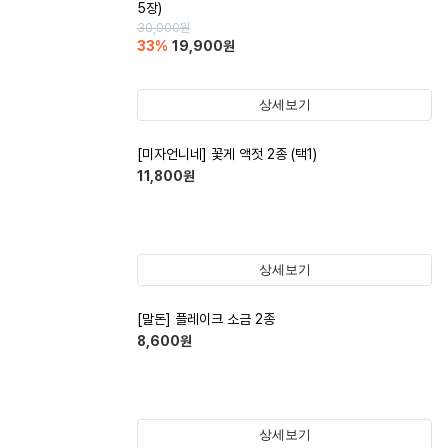
5장)
30,000
원
33
%
19,900
원
상세보기
[미자언니네] 꽃게 액젓 2종 (택1)
11,800
원
상세보기
[말돈] 플레이크 소금 2종
8,600
원
상세보기