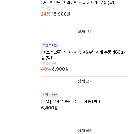
[아토앤오투] 프리미엄 세탁 세제 1L 2종 (택1)
21,000
원
24
%
15,900
원
상세보기
직접 구매한
[아토앤오투] 시그니처 젖병&주방세제 본품 480g 4
종 (택1)
15,000
원
40
%
8,900
원
상세보기
직접 구매한
[라엘] 무표백 순면 생리대 4종 (택1)
6,400
원
상세보기