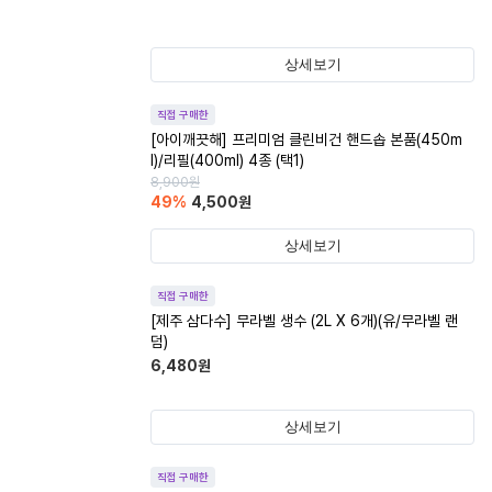
상세보기
직접 구매한
[아이깨끗해] 프리미엄 클린비건 핸드솝 본품(450m
l)/리필(400ml) 4종 (택1)
8,900
원
49
%
4,500
원
상세보기
직접 구매한
[제주 삼다수] 무라벨 생수 (2L X 6개)(유/무라벨 랜
덤)
6,480
원
상세보기
직접 구매한