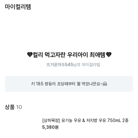
마이컬리템
💜컬리 먹고자란 우리아이 최애템💜
뜨거운자두545
님의 마이컬리템
키 185 쌍둥이 초딩때부터 뭘 먹었냐믄요~🤗
상품
10
[상하목장] 유기농 우유 & 저지방 우유 750mL 2종
5,380
원