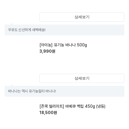
상세보기
우유도 신선하게 새벽배송!
[아이농] 유기농 바나나 500g
3,990
원
상세보기
바나나는 역시 유기농컬리 바나나!
[존쿡 델리미트] 바베큐 백립 450g (냉동)
18,500
원