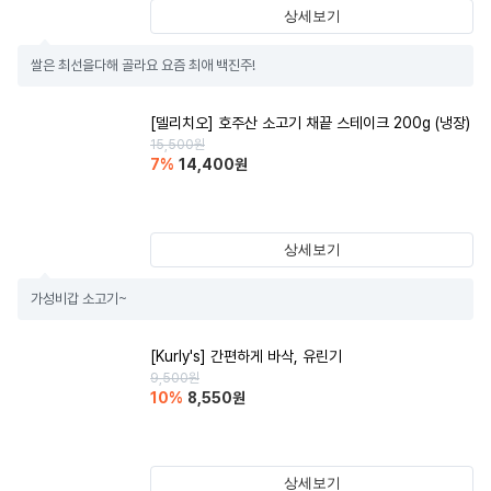
상세보기
쌀은 최선을다해 골라요 요즘 최애 백진주!
[델리치오] 호주산 소고기 채끝 스테이크 200g (냉장)
15,500
원
7
%
14,400
원
상세보기
가성비갑 소고기~
[Kurly's] 간편하게 바삭, 유린기
9,500
원
10
%
8,550
원
상세보기