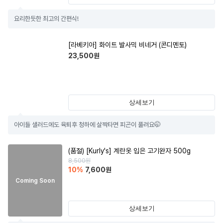
요리한듯한 최고의 간편식!
[라베키아] 화이트 발사믹 비네거 (콘디멘토)
23,500
원
상세보기
아이들 샐러드에도 육퇴후 청하에 살짝타면 피곤이 풀려요🤭
(품절)
[Kurly's] 계란옷 입은 고기완자 500g
8,500
원
10
%
7,600
원
Coming Soon
상세보기