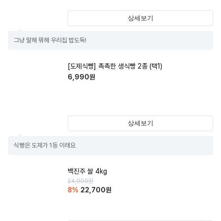
상세보기
그냥 말해 뭐해 우리집 밥도둑!
[도제식빵] 촉촉한 생식빵 2종 (택1)
6,990
원
상세보기
식빵은 도제가 1등 이래요
백진주 쌀 4kg
24,900
원
8
%
22,700
원