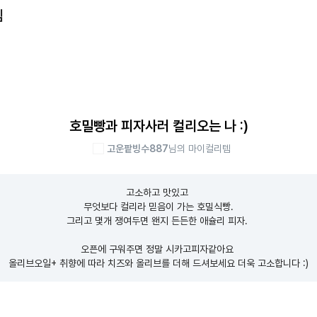
템
호밀빵과 피자사러 컬리오는 나 :)
고운팥빙수887
님의 마이컬리템
고소하고 맛있고 

무엇보다 컬리라 믿음이 가는 호밀식빵.

그리고 몇개 쟁여두면 왠지 든든한 애슐리 피자. 

오픈에 구워주면 정말 시카고피자같아요 

올리브오일+ 취향에 따라 치즈와 올리브를 더해 드셔보세요 더욱 고소합니다 :)