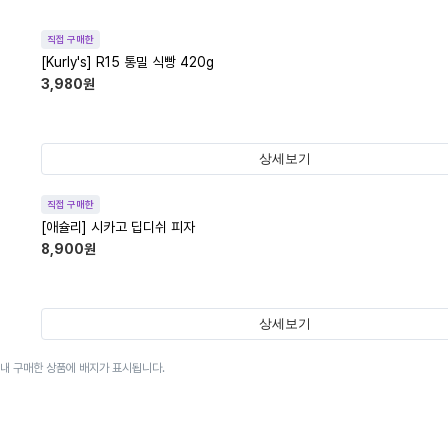
직접 구매한
[Kurly's] R15 통밀 식빵 420g
3,980
원
상세보기
직접 구매한
[애슐리] 시카고 딥디쉬 피자
8,900
원
상세보기
이내 구매한 상품에 배지가 표시됩니다.