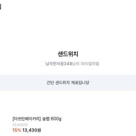
템
샌드위치
납작한자몽348
님의 마이컬리템
간단 샌드위치 재료입니당
[타르틴베이커리] 슬랩 600g
15,800
원
15
%
13,430
원