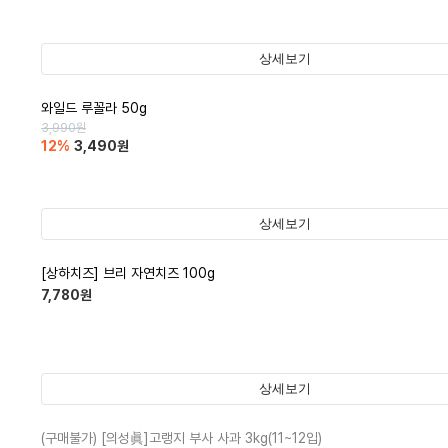
상세보기
와일드 루꼴라 50g
3,990
원
12
%
3,490
원
상세보기
[상하치즈] 브리 자연치즈 100g
7,780
원
상세보기
(구매불가)
[의성眞]고랭지 부사 사과 3kg(11~12입)