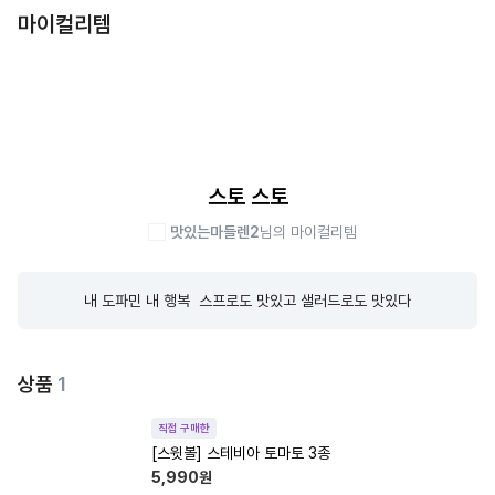
마이컬리템
스토 스토
맛있는마들렌2
님의 마이컬리템
내 도파민 내 행복  스프로도 맛있고 샐러드로도 맛있다
상품
1
직접 구매한
[스윗볼] 스테비아 토마토 3종
5,990
원