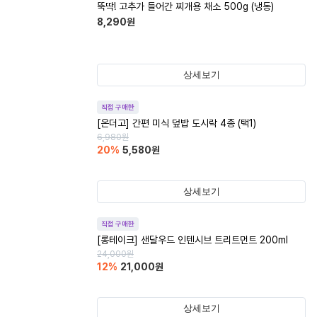
뚝딱! 고추가 들어간 찌개용 채소 500g (냉동)
8,290
원
상세보기
직접 구매한
[온더고] 간편 미식 덮밥 도시락 4종 (택1)
6,980
원
20
%
5,580
원
상세보기
직접 구매한
[롱테이크] 샌달우드 인텐시브 트리트먼트 200ml
24,000
원
12
%
21,000
원
상세보기