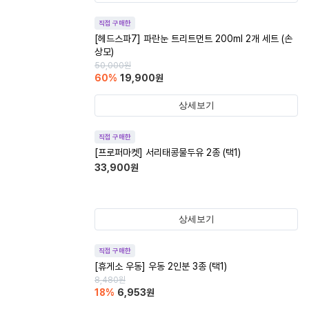
직접 구매한
[헤드스파7] 파란눈 트리트먼트 200ml 2개 세트 (손
상모)
50,000
원
60
%
19,900
원
상세보기
직접 구매한
[프로퍼마켓] 서리태콩물두유 2종 (택1)
33,900
원
상세보기
직접 구매한
[휴게소 우동] 우동 2인분 3종 (택1)
8,480
원
18
%
6,953
원