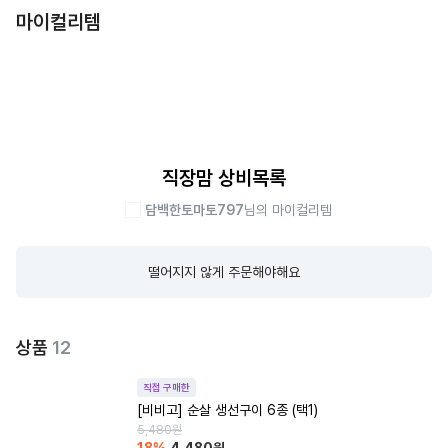
마이컬리템
직장맘 상비목록
담백한토마토797
님의 마이컬리템
떨어지지 않게 주문해야해요
상품
12
직접 구매한
[비비고] 순살 생선구이 6종 (택1)
5,480
원