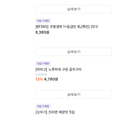
상세보기
직접 구매한
[KF365] 무항생제 1+등급란 XL(특란) 20구
8,380
원
상세보기
직접 구매한
[비비고] 노릇하게 구운 갈치구이
5,480
원
12
%
4,780
원
상세보기
직접 구매한
[오뚜기] 진라면 매운맛 5입