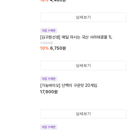
18
%
4,480
원
상세보기
직접 구매한
[김구원선생] 매일 마시는 국산 서리태콩물 1L
7,500
원
10
%
6,750
원
상세보기
직접 구매한
[가농바이오] 단백이 구운맛 20개입
17,900
원
상세보기
직접 구매한