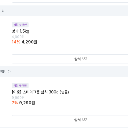
 ㅎ
직접 구매한
양파 1.5kg
4,990
원
14
%
4,290
원
상세보기
선합니다
직접 구매한
[이호] 스테이크용 삼치 300g (생물)
9,990
원
7
%
9,290
원
상세보기