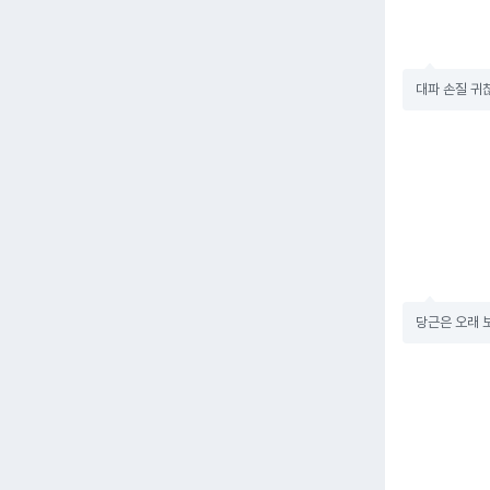
대파 손질 귀찮
당근은 오래 