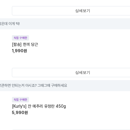
상세보기
은데 이게 딱!
직접 구매한
[팜송] 한끼 당근
1,990
원
상세보기
보관하면 안되는거 아시죠? 그때그때 구매하세요
직접 구매한
[Kurly's] 깐 메추리 유정란 450g
5,990
원