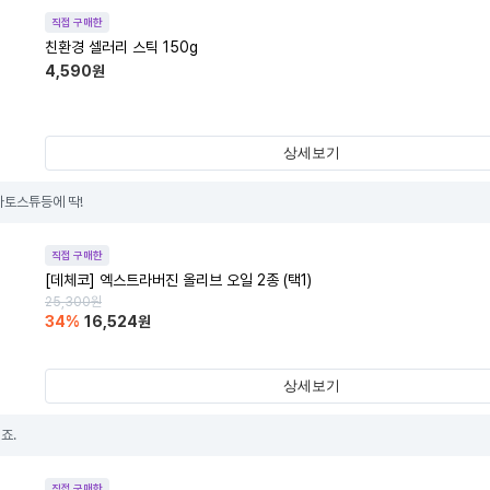
직접 구매한
친환경 셀러리 스틱 150g
4,590
원
상세보기
마토스튜등에 딱!
직접 구매한
[데체코] 엑스트라버진 올리브 오일 2종 (택1)
25,300
원
34
%
16,524
원
상세보기
죠.
직접 구매한