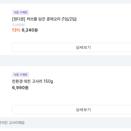
직접 구매한
[정다운] 허브를 담은 훈제오리 (1입/2입)
7,240
원
13
%
6,240
원
상세보기
직접 구매한
친환경 데친 고사리 150g
6,990
원
상세보기
삶아진 고사리예요