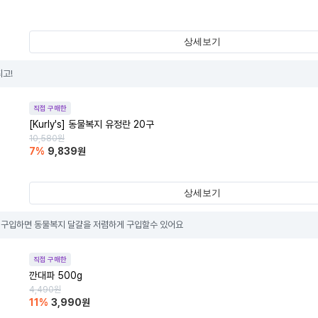
상세보기
최고!
직접 구매한
[Kurly's] 동물복지 유정란 20구
10,580
원
7
%
9,839
원
상세보기
구입하면 동물복지 달걀을 저렴하게 구입할수 있어요
직접 구매한
깐대파 500g
4,490
원
11
%
3,990
원