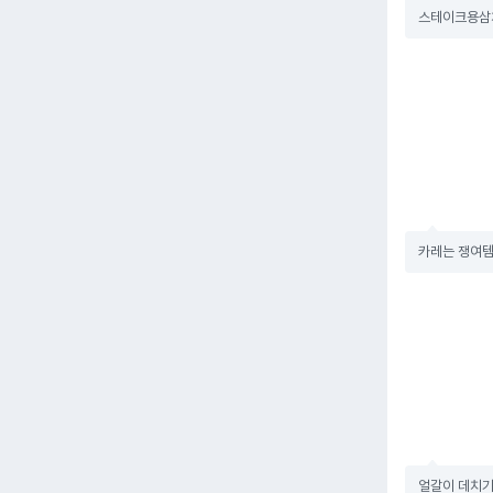
스테이크용삼치
카레는 쟁여템
얼갈이 데치기