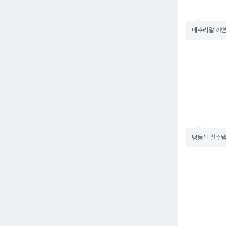
메추리알 까면
냉동실 필수템