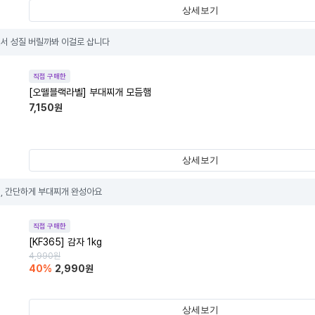
상세보기
서 성질 버릴까봐 이걸로 삽니다
직접 구매한
[오뗄블랙라벨] 부대찌개 모듬햄
7,150
원
상세보기
, 간단하게 부대찌개 완성아요
직접 구매한
[KF365] 감자 1kg
4,990
원
40
%
2,990
원
상세보기