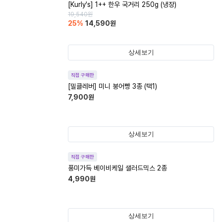
[Kurly's] 1++ 한우 국거리 250g (냉장)
19,540
원
25
%
14,590
원
상세보기
직접 구매한
[밀클레버] 미니 붕어빵 3종 (택1)
7,900
원
상세보기
직접 구매한
풍미가득 베이비케일 샐러드믹스 2종
4,990
원
상세보기