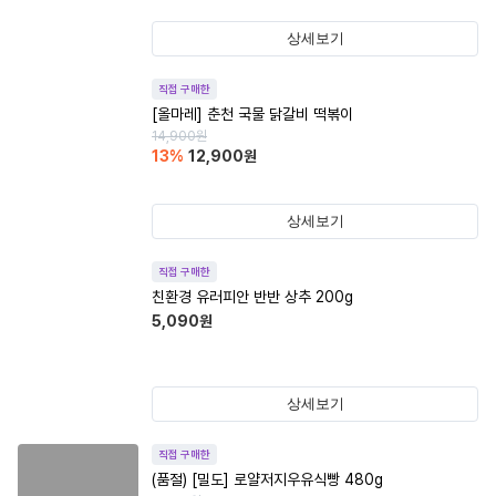
상세보기
직접 구매한
[올마레] 춘천 국물 닭갈비 떡볶이
14,900
원
13
%
12,900
원
상세보기
직접 구매한
친환경 유러피안 반반 상추 200g
5,090
원
상세보기
직접 구매한
(품절)
[밀도] 로얄저지우유식빵 480g