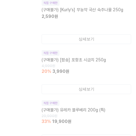
직접 구매한
(구매불가)
[Kurly's] 무농약 국산 숙주나물 250g
2,590
원
상세보기
직접 구매한
(구매불가)
[팜송] 포항초 시금치 250g
4,990
원
20
%
3,990
원
상세보기
직접 구매한
(구매불가)
유레카 블루베리 200g (특)
29,900
원
33
%
19,900
원