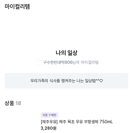
마이컬리템
나의 일상
구수한빈대떡906
님의 마이컬리템
우리가족의 식사를 챙켜주는 나는 일상템^^♡
상품
18
직접 구매한
[제주우유] 제주 목초 우유 무항생제 750mL
3,280
원