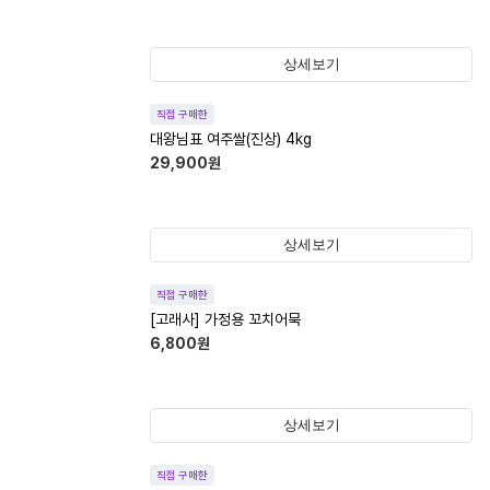
상세보기
직접 구매한
대왕님표 여주쌀(진상) 4kg
29,900
원
상세보기
직접 구매한
[고래사] 가정용 꼬치어묵
6,800
원
상세보기
직접 구매한