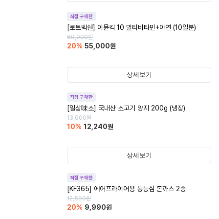
직접 구매한
[로트벡쉔] 이뮨킥 10 멀티비타민+아연 (10일분)
69,000
원
20
%
55,000
원
상세보기
직접 구매한
[일상味소] 국내산 소고기 양지 200g (냉장)
13,600
원
10
%
12,240
원
상세보기
직접 구매한
[KF365] 에어프라이어용 통등심 돈까스 2종
12,590
원
20
%
9,990
원