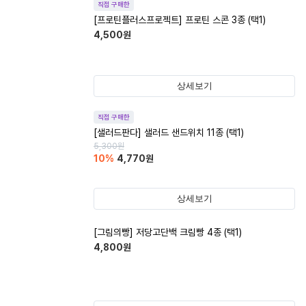
직접 구매한
[프로틴플러스프로젝트] 프로틴 스콘 3종 (택1)
4,500
원
상세보기
직접 구매한
[샐러드판다] 샐러드 샌드위치 11종 (택1)
5,300
원
10
%
4,770
원
상세보기
[그림의빵] 저당고단백 크림빵 4종 (택1)
4,800
원