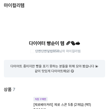
마이컬리템
다이어터 빵순이 템 🥖🥯🥪
단짠단짠덮밥858
님의 마이컬리템
다이어트 중이지만 빵을 포기 못하는 분들을 위해 모아 봤습니다 💫

같이 맛있게 다이어트해요! 😋
상품
7
직접 구매한
[제로베이커리] 제로 스콘 5종 (2개입) (택1)