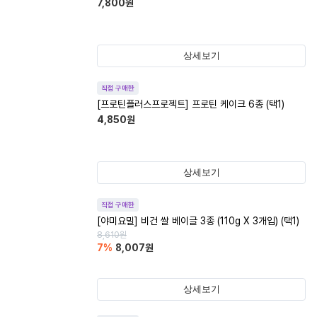
7,800
원
상세보기
직접 구매한
[프로틴플러스프로젝트] 프로틴 케이크 6종 (택1)
4,850
원
상세보기
직접 구매한
[야미요밀] 비건 쌀 베이글 3종 (110g X 3개입) (택1)
8,610
원
7
%
8,007
원
상세보기