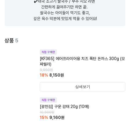
✔️태국 소고기 쌀국수 / 부추 시오 라멘 

간편하게 끓여주기만 하면 끝. 

쌀국수는 아이들이 먹기도 좋고,

깊은 육수 덕분에 맛있게 먹을 수 있어요!
상품
5
직접 구매한
[KF365] 에어프라이어용 치즈 폭탄 돈까스 300g (모
짜렐라)
9,990
원
18
%
8,150
원
상세보기
직접 구매한
[광천김] 구운 감태 20g (10매)
10,900
원
15
%
9,160
원