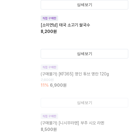
상세보기
직접 구매한
[소이연남] 태국 소고기 쌀국수
8,200
원
상세보기
직접 구매한
(구매불가)
[KF365] 명인 튜브 명란 120g
7,800
원
11
%
6,900
원
상세보기
직접 구매한
(구매불가)
[니시무라멘] 부추 시오 라멘
8,500
원