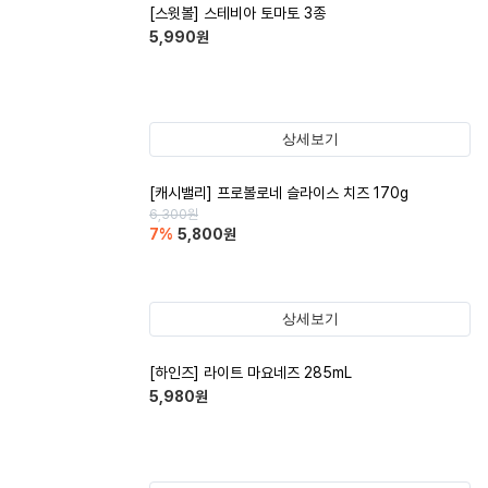
[스윗볼] 스테비아 토마토 3종
5,990
원
상세보기
[캐시밸리] 프로볼로네 슬라이스 치즈 170g
6,300
원
7
%
5,800
원
상세보기
[하인즈] 라이트 마요네즈 285mL
5,980
원