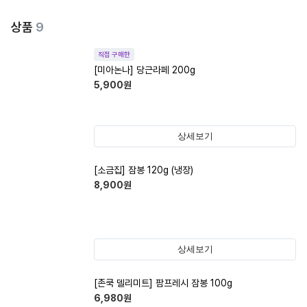
상품
9
직접 구매한
[미아논나] 당근라페 200g
5,900
원
상세보기
[소금집] 잠봉 120g (냉장)
8,900
원
상세보기
[존쿡 델리미트] 팜프레시 잠봉 100g
6,980
원