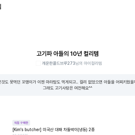
템
고기파 아들의 10년 컬리템
개운한콜드브루273
님의 마이컬리템
것도 못먹던 꼬맹이가 이젠 마라탐도 먹게되고.. 컬리 없었으면 아들을 어찌키웠을까.
그래도 고기사랑은 여전해요^^
직접 구매한
[Kim's butcher] 미국산 대패 차돌박이(냉동) 2종