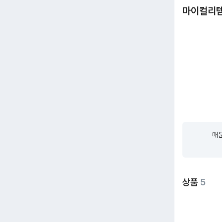
마이컬리
매운
상품
5