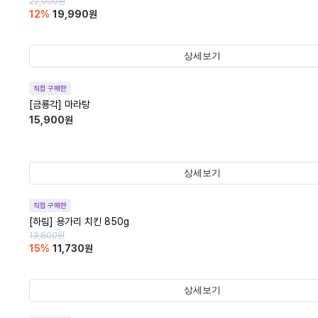
22,900
원
12
%
19,990
원
상세보기
직접 구매한
[금룡각] 마라탕
15,900
원
상세보기
직접 구매한
[하림] 용가리 치킨 850g
13,800
원
15
%
11,730
원
상세보기