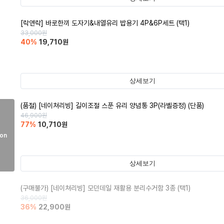
[락앤락] 바로한끼 도자기&내열유리 밥용기 4P&6P세트 (택1)
33,000
원
40
%
19,710
원
상세보기
(품절)
[네이쳐리빙] 길이조절 스푼 유리 양념통 3P(라벨증정) (단품)
46,900
원
77
%
10,710
원
on
상세보기
(구매불가)
[네이쳐리빙] 모던데일 재활용 분리수거함 3종 (택1)
36,000
원
36
%
22,900
원