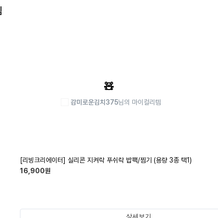
템
🧸
감미로운김치375
님의 마이컬리템
[리빙크리에이터] 실리콘 지켜락 푸쉬락 밥팩/찜기 (용량 3종 택1)
16,900
원
상세보기