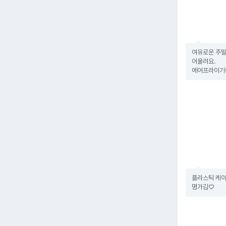
여유로운 주말
어울려요.

에어프라이기
플라스틱 케이
명가김♡