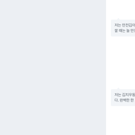
저는 만전김이
쌀 때는 늘 
저는 김치우동
다. 완벽한 한