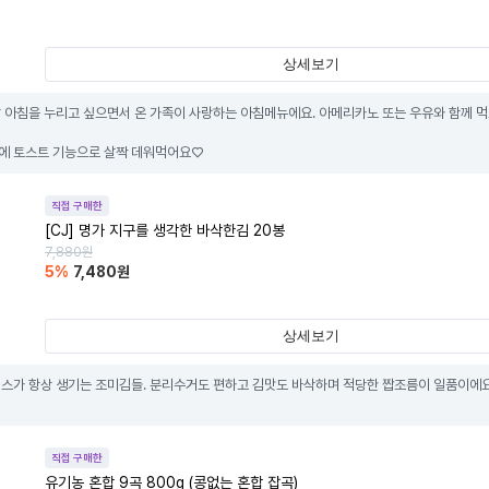
상세보기
 아침을 누리고 싶으면서 온 가족이 사랑하는 아침메뉴에요. 아메리카노 또는 우유와 함께 먹으
에 토스트 기능으로 살짝 데워먹어요♡
직접 구매한
[CJ] 명가 지구를 생각한 바삭한김 20봉
7,880
원
5
%
7,480
원
상세보기
스가 항상 생기는 조미김들. 분리수거도 편하고 김맛도 바삭하며 적당한 짭조름이 일품이에요.
직접 구매한
유기농 혼합 9곡 800g (콩없는 혼합 잡곡)