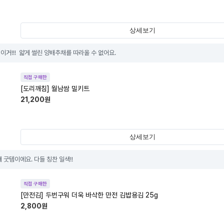
상세보기
거!!!  얇게 썰린 양배추채를 따라올 수 없어요.
직접 구매한
[도리깨침] 월남쌈 밀키트
21,200
원
상세보기
 굿템이에요. 다들 칭찬 일색!!
직접 구매한
[만전김] 두번구워 더욱 바삭한 만전 김밥용김 25g
2,800
원