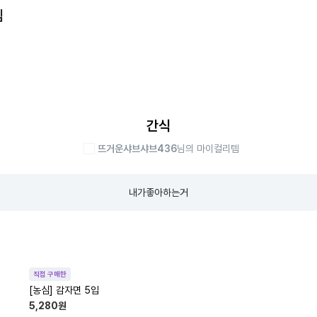
템
간식
뜨거운샤브샤브436
님의 마이컬리템
내가좋아하는거
직접 구매한
[농심] 감자면 5입
5,280
원