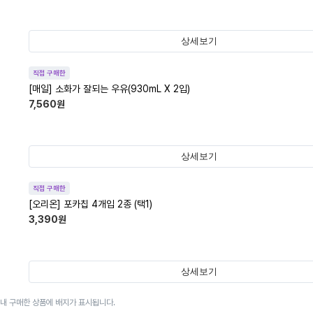
상세보기
직접 구매한
[매일] 소화가 잘되는 우유(930mL X 2입)
7,560
원
상세보기
직접 구매한
[오리온] 포카칩 4개입 2종 (택1)
3,390
원
상세보기
이내 구매한 상품에 배지가 표시됩니다.