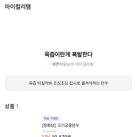
마이컬리템
육즙이란게 폭발한다
예쁜이모
님의 마이컬리템
육즙 터질까봐 조심조심 접시로 옮겨야하는 만두
상품
1
직접 구매한
[창화당] 고기궁중만두
11,900
원