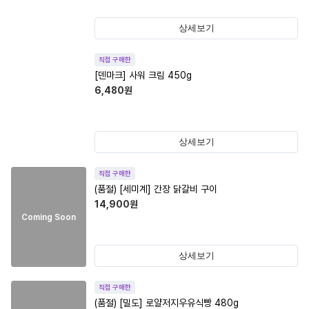
상세보기
직접 구매한
[덴마크] 사워 크림 450g
6,480
원
상세보기
직접 구매한
(품절)
[세미계] 간장 닭갈비 구이
14,900
원
Coming Soon
상세보기
직접 구매한
(품절)
[밀도] 로얄저지우유식빵 480g