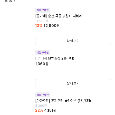
직접 구매한
[올마레] 춘천 국물 닭갈비 떡볶이
14,900
원
13
%
12,900
원
상세보기
직접 구매한
[닥터유] 단백질칩 2종 (택1)
1,360
원
상세보기
직접 구매한
[다향오리] 훈제오리 슬라이스 (1입/3입)
5,390
원
22
%
4,151
원