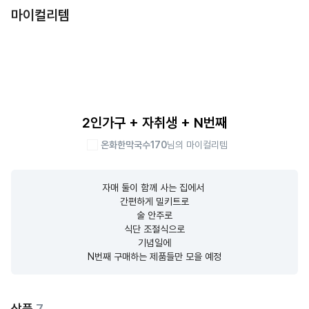
마이컬리템
2인가구 + 자취생 + N번째
온화한막국수170
님의 마이컬리템
자매 둘이 함께 사는 집에서 

간편하게 밀키트로

술 안주로

식단 조절식으로

기념일에

N번째 구매하는 제품들만 모을 예정
상품
7