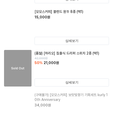
[모모스커피] 블렌드 원두 8종 (택1)
15,000
원
상세보기
(품절)
[하리오] 침출식 드리퍼 스위치 2종 (택1)
42,000
원
50
%
21,000
원
Sold Out
상세보기
(구매불가)
[모모스커피] 보랏빛향기 기획세트 kurly 1
0th Anniversary
34,000
원