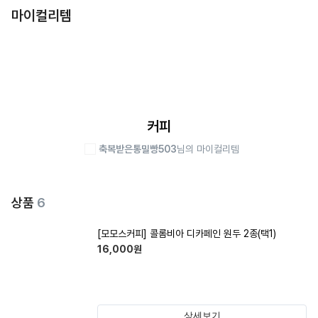
마이컬리템
커피
축복받은통밀빵503
님의 마이컬리템
상품
6
[모모스커피] 콜롬비아 디카페인 원두 2종(택1)
16,000
원
상세보기