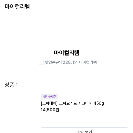
마이컬리템
마이컬리템
맛있는곤약228
님의 마이컬리템
상품
1
직접 구매한
[그릭데이] 그릭요거트 시그니처 450g
14,500
원
상세보기