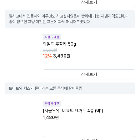
상세보기
일하고나서 집돌아와 아무것도 하고싶지않을때 빵위에 대충 짜 발라먹으면된다

빵이 없으면 그냥 이것만 그릇에 짜서 퍼먹어도맛있다
직접 구매한
와일드 루꼴라 50g
3,990
원
12
%
3,490
원
상세보기
토마토와 치즈가 들어가는 모든 음식에 잘어울림
직접 구매한
[서울우유] 비요뜨 요거트 4종 (택1)
1,480
원