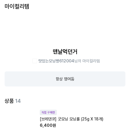
마이컬리템
맨날먹던거
맛있는모닝빵612004
님의 마이컬리템
항상 쟁여둠
상품
14
직접 구매한
[브레댄코] 굿모닝 모닝롤 (25g X 18개)
6,400
원