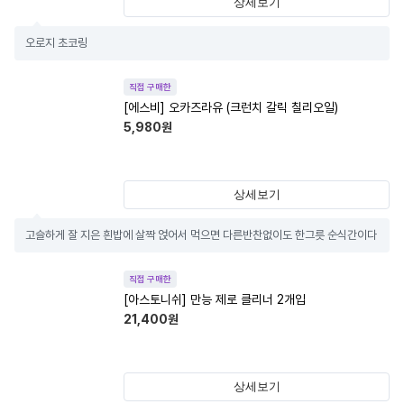
상세보기
오로지 초코링
직접 구매한
[에스비] 오카즈라유 (크런치 갈릭 칠리오일)
5,980
원
상세보기
고슬하게 잘 지은 흰밥에 살짝 얹어서 먹으면 다른반찬없이도 한그릇 순식간이다
직접 구매한
[아스토니쉬] 만능 제로 클리너 2개입
21,400
원
상세보기