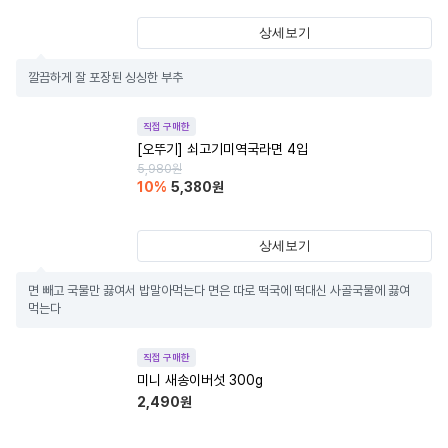
상세보기
깔끔하게 잘 포장된 싱싱한 부추
직접 구매한
[오뚜기] 쇠고기미역국라면 4입
5,980
원
10
%
5,380
원
상세보기
면 빼고 국물만 끓여서 밥말아먹는다 면은 따로 떡국에 떡대신 사골국물에 끓여
먹는다
직접 구매한
미니 새송이버섯 300g
2,490
원