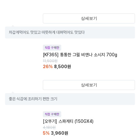
상세보기
차갑게먹어도 맛있고 따뜻하게 대펴먹어도 맛있다
직접 구매한
[KF365] 통통한 그릴 비엔나 소시지 700g
11,500
원
26
%
8,500
원
상세보기
좋은 식감에 조리하기 편한 크기
직접 구매한
[오뚜기] 스파게티 (150GX4)
4,180
원
5
%
3,960
원