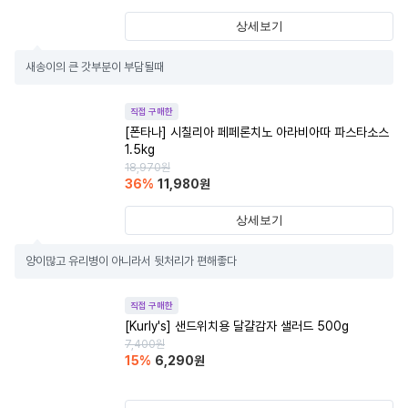
상세보기
새송이의 큰 갓부분이 부담될때
직접 구매한
[폰타나] 시칠리아 페페론치노 아라비아따 파스타소스
1.5kg
18,970
원
36
%
11,980
원
상세보기
양이많고 유리병이 아니라서 뒷처리가 편해좋다
직접 구매한
[Kurly's] 샌드위치용 달걀감자 샐러드 500g
7,400
원
15
%
6,290
원