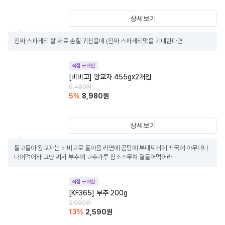
상세보기
진짜 스파게티 할 재료 손질 귀찬을때 (진짜 스파게티맛을 기대한다면
직접 구매한
[비비고] 왕교자 455gx2개입
9,480
원
5
%
8,980
원
상세보기
돌고돌아 왕교자는 비비고로 돌아옴 라면에 곰탕에 부대찌개에 떡국에 아무대나 
너어먹어라 그냥 쪄서 부추에 고추가루 참소스무쳐 곁들어먹어라
직접 구매한
[KF365] 부추 200g
2,990
원
13
%
2,590
원