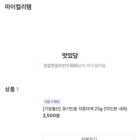
마이컬리템
맛있당
정갈한갈비만두665
님의 마이컬리템
상품
1
직접 구매한
[기장물산] 유기인증 자른미역 25g (10인분 내외)
2,500
원
상세보기