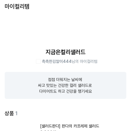
마이컬리템
지금은컬리샐러드
촉촉한김말이444
님의 마이컬리템
점점 더워지는 날씨에 

싸고 맛있는 건강한 컬리 샐러드로 

다이어트도 하고 건강을 챙기세요
상품
1
[샐러드판다] 판다의 카프레제 샐러드