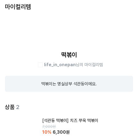
마이컬리템
떡볶이
life_in_onepan
님의 마이컬리템
떡볶이는 명실상부 석관동이에요.
상품
2
[석관동 떡볶이] 치즈 쭈욱 떡볶이
7,000
원
10
%
6,300
원