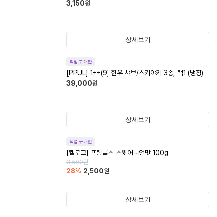
3,150
원
상세보기
직접 구매한
[PPUL] 1++(9) 한우 샤브/스키야키 3종, 택1 (냉장)
39,000
원
상세보기
직접 구매한
[켈로그] 프링글스 스윗어니언맛 100g
3,500
원
28
%
2,500
원
상세보기