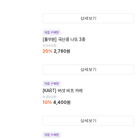
상세보기
직접 구매한
[풀무원] 국산콩 나또 3종
3,500
원
20
%
2,780
원
상세보기
직접 구매한
[KART] 버섯 비프 카레
4,890
원
10
%
4,400
원
상세보기
직접 구매한