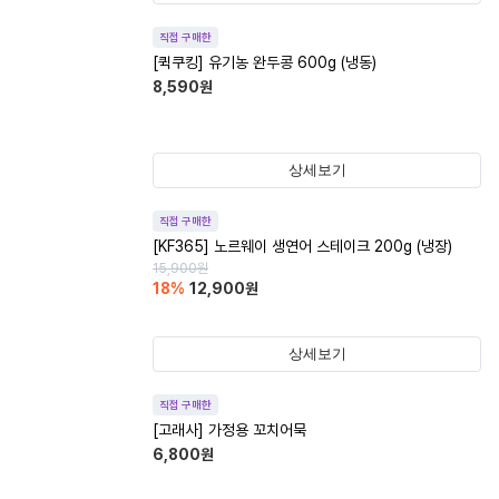
직접 구매한
[퀵쿠킹] 유기농 완두콩 600g (냉동)
8,590
원
상세보기
직접 구매한
[KF365] 노르웨이 생연어 스테이크 200g (냉장)
15,900
원
18
%
12,900
원
상세보기
직접 구매한
[고래사] 가정용 꼬치어묵
6,800
원