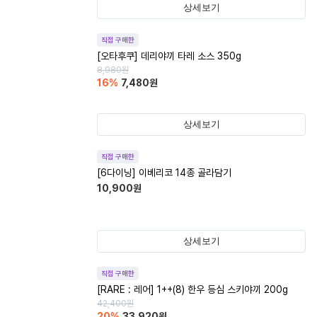
상세보기
직접 구매한
[오타후쿠] 데리야끼 타레 소스 350g
8,980
원
16
%
7,480
원
상세보기
직접 구매한
[6다이닝] 이베리코 14종 골라담기
10,900
원
상세보기
직접 구매한
[RARE : 레어] 1++(8) 한우 등심 스키야끼 200g
42,400
원
20
%
33,920
원