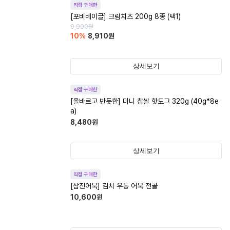
직접 구매한
[포비베이글] 크림치즈 200g 8종 (택1)
9,900
원
10
%
8,910
원
상세보기
직접 구매한
[올바르고 반듯한] 미니 찹쌀 핫도그 320g (40g*8e
a)
8,480
원
상세보기
직접 구매한
[삼진어묵] 김치 우동 어묵 전골
10,600
원