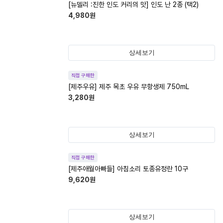
[뉴델리 :진한 인도 커리의 맛] 인도 난 2종 (택2)
4,980
원
상세보기
직접 구매한
[제주우유] 제주 목초 우유 무항생제 750mL
3,280
원
상세보기
직접 구매한
[제주애월아빠들] 아침소리 토종유정란 10구
9,620
원
상세보기