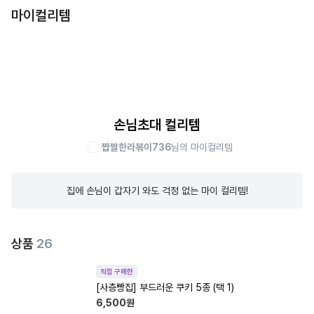
마이컬리템
손님초대 컬리템
짭짤한라볶이736
님의 마이컬리템
집에 손님이 갑자기 와도 걱정 없는 마이 컬리템!
상품
26
직접 구매한
[사층빵집] 부드러운 쿠키 5종 (택 1)
6,500
원