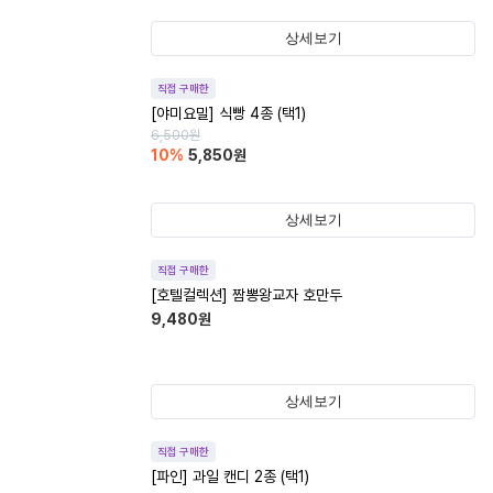
상세보기
직접 구매한
[야미요밀] 식빵 4종 (택1)
6,500
원
10
%
5,850
원
상세보기
직접 구매한
[호텔컬렉션] 짬뽕왕교자 호만두
9,480
원
상세보기
직접 구매한
[파인] 과일 캔디 2종 (택1)