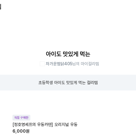
템
아이도 맛있게 먹는
차가운찜닭405
님의 마이컬리템
초등학생 아이도 맛있게 먹는 컬리템
직접 구매한
[정호영셰프의 우동카덴] 오리지널 우동
6,000
원