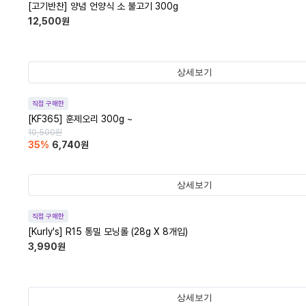
[고기반찬] 양념 언양식 소 불고기 300g
12,500
원
상세보기
직접 구매한
[KF365] 훈제오리 300g ~
10,500
원
35
%
6,740
원
상세보기
직접 구매한
[Kurly's] R15 통밀 모닝롤 (28g X 8개입)
3,990
원
상세보기