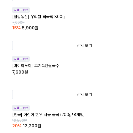
직접 구매한
[칠갑농산] 우리쌀 떡국떡 800g
7,000
원
15
%
5,900
원
상세보기
직접 구매한
[마이하노이] 고기폭탄쌀국수
7,600
원
상세보기
직접 구매한
[앤쿡] 어린이 한우 사골 곰국 (200g*8개입)
16,500
원
20
%
13,200
원