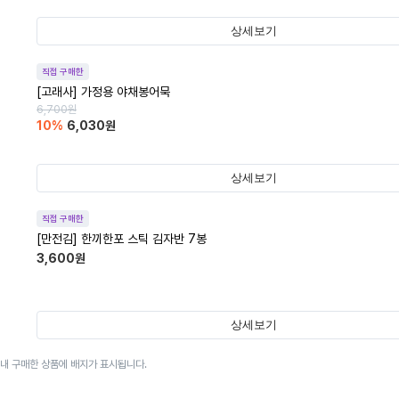
상세보기
직접 구매한
[고래사] 가정용 야채봉어묵
6,700
원
10
%
6,030
원
상세보기
직접 구매한
[만전김] 한끼한포 스틱 김자반 7봉
3,600
원
상세보기
이내 구매한 상품에 배지가 표시됩니다.