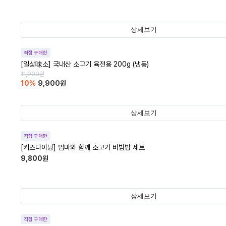
상세보기
직접 구매한
[일상味소] 국내산 소고기 육전용 200g (냉동)
11,000
원
10
%
9,900
원
상세보기
직접 구매한
[키즈다이닝] 엄마와 함께 소고기 비빔밥 세트
9,800
원
상세보기
직접 구매한