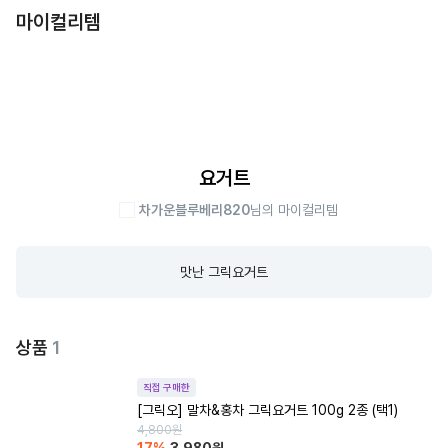
마이컬리템
요거트
차가운블루베리820
님의 마이컬리템
맛난 그릭요거트
상품
1
직접 구매한
[그릭오] 말차&홍차 그릭요거트 100g 2종 (택1)
4,800
원