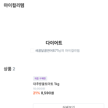
마이컬리템
다이어트
새콤달콤연어871
님의 마이컬리템
상품
2
직접 구매한
대추방울토마토 1kg
10,900
원
21
%
8,590
원
상세보기