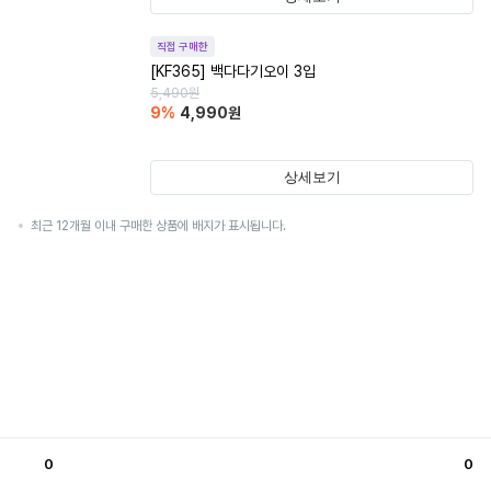
직접 구매한
[KF365] 백다다기오이 3입
5,490
원
9
%
4,990
원
상세보기
최근 12개월 이내 구매한 상품에 배지가 표시됩니다.
0
0